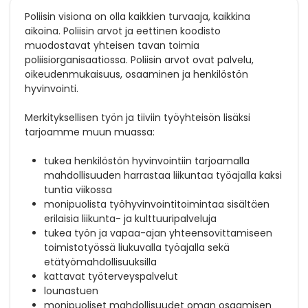
Poliisin visiona on olla kaikkien turvaaja, kaikkina
aikoina. Poliisin arvot ja eettinen koodisto
muodostavat yhteisen tavan toimia
poliisiorganisaatiossa. Poliisin arvot ovat palvelu,
oikeudenmukaisuus, osaaminen ja henkilöstön
hyvinvointi.
Merkityksellisen työn ja tiiviin työyhteisön lisäksi
tarjoamme muun muassa:
tukea henkilöstön hyvinvointiin tarjoamalla
mahdollisuuden harrastaa liikuntaa työajalla kaksi
tuntia viikossa
monipuolista työhyvinvointitoimintaa sisältäen
erilaisia liikunta- ja kulttuuripalveluja
tukea työn ja vapaa-ajan yhteensovittamiseen
toimistotyössä liukuvalla työajalla sekä
etätyömahdollisuuksilla
kattavat työterveyspalvelut
lounastuen
monipuoliset mahdollisuudet oman osaamisen