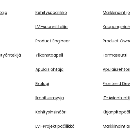
taja
Kehityspäällikkö
Markkinointij
LVI-suunnittelija
Kaupunginjoh
Product Engineer
Product Own
työntekijä
Ylikonstaapeli
Farmaseutti
Apulaisjohtaja
Apulaisrehtor
Ekologi
Frontend Dev
Ilmoitusmyyjä
IT-Asiantunti
Kehitysinsinööri
Kirjanpitopääl
LVI-Projektipäällikkö
Markkinointia