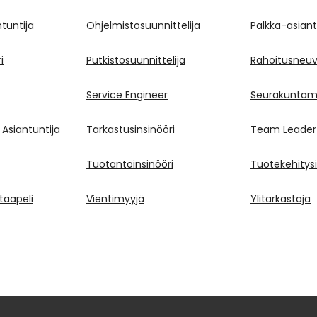
tuntija
Ohjelmistosuunnittelija
Palkka-asiant
i
Putkistosuunnittelija
Rahoitusneuvo
Service Engineer
Seurakuntam
 Asiantuntija
Tarkastusinsinööri
Team Leader
Tuotantoinsinööri
Tuotekehitysi
aapeli
Vientimyyjä
Ylitarkastaja