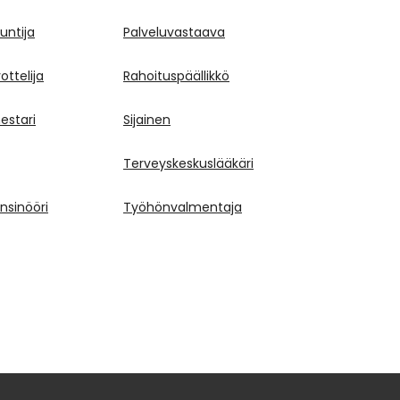
untija
Palveluvastaava
ttelija
Rahoituspäällikkö
estari
Sijainen
Terveyskeskuslääkäri
nsinööri
Työhönvalmentaja