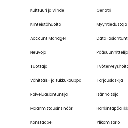
Kulttuuri ja viihde
Geriatri
Kiinteistöhuolto
Myyntiedustaja
Account Manager
Data-asiantunti
Neuvoja
Pääsuunnittelij
Tuottaja
Työterveyshoit
Vähittäis- ja tukkukauppa
Tarjouslaskija
Palveluasiantuntija
Isännöitsijä
Maanmittausinsinööri
Hankintapäällik
Konstaapeli
Ylikomisario