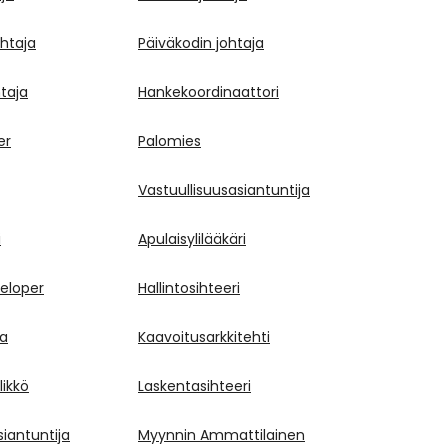
ohtaja
Päiväkodin johtaja
taja
Hankekoordinaattori
er
Palomies
Vastuullisuusasiantuntija
i
Apulaisylilääkäri
eloper
Hallintosihteeri
ja
Kaavoitusarkkitehti
likkö
Laskentasihteeri
siantuntija
Myynnin Ammattilainen