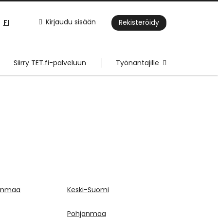
FI
Kirjaudu sisään
Rekisteröidy
Siirry TET.fi-palveluun
Työnantajille
janmaa
Keski-Suomi
Pohjanmaa