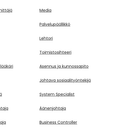
ittäjä
Media
Palvelupäällikkö
Lehtori
Toimistosihteeri
lääkäri
Asennus ja kunnossapito
Johtava sosiaalityöntekijä
jä
System Specialist
taja
Äänenjohtaja
aja
Business Controller