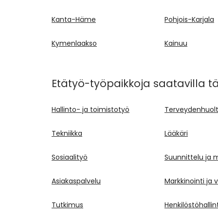
Kanta-Häme
Pohjois-Karjala
Kymenlaakso
Kainuu
Etätyö-työpaikkoja saatavilla t
Hallinto- ja toimistotyö
Terveydenhuol
Tekniikka
Lääkäri
Sosiaalityö
Suunnittelu ja 
Asiakaspalvelu
Markkinointi ja 
Tutkimus
Henkilöstöhallin