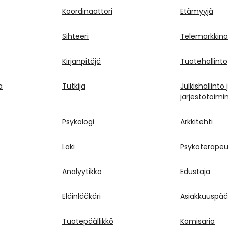
Koordinaattori
Etämyyjä
Sihteeri
Telemarkkino
Kirjanpitäjä
Tuotehallinto
a
Tutkija
Julkishallinto 
järjestötoimi
Psykologi
Arkkitehti
Laki
Psykoterapeu
Analyytikko
Edustaja
Eläinlääkäri
Asiakkuuspääl
Tuotepäällikkö
Komisario