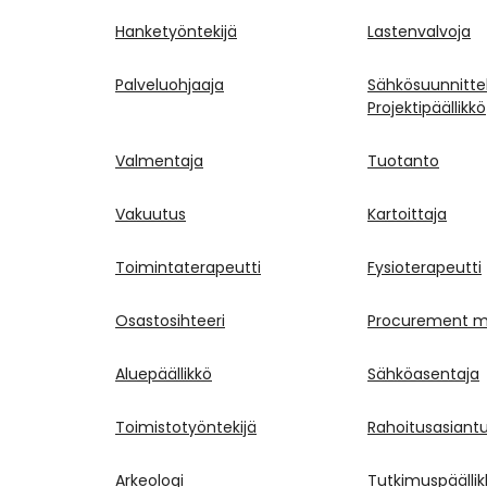
Hanketyöntekijä
Lastenvalvoja
Palveluohjaaja
Sähkösuunnitte
Projektipäällikkö
Valmentaja
Tuotanto
Vakuutus
Kartoittaja
Toimintaterapeutti
Fysioterapeutti
Osastosihteeri
Procurement 
Aluepäällikkö
Sähköasentaja
Toimistotyöntekijä
Rahoitusasiantu
Arkeologi
Tutkimuspäällik