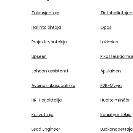
Talousjohtaja
Tietohallintojoh
Hallintojohtaja
Opas
Projektityöntekijä
Lakimies
Upseeri
Rikosseuraamus
Johdon assistentti
Apulainen
Avainasiakaspäällikkö
B2B-Myyjä
HR-Harjoittelija
Huoltoinsinööri
Kasvattaja
Kausityöntekijä
Lead Engineer
Luokanopettaja