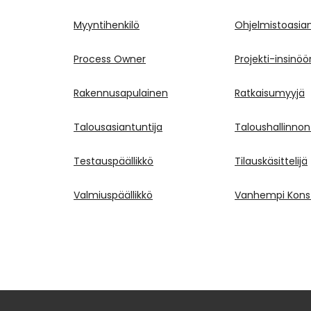
Myyntihenkilö
Ohjelmistoasian
Process Owner
Projekti-insinöör
Rakennusapulainen
Ratkaisumyyjä
Talousasiantuntija
Taloushallinnon
Testauspäällikkö
Tilauskäsittelijä
Valmiuspäällikkö
Vanhempi Konst