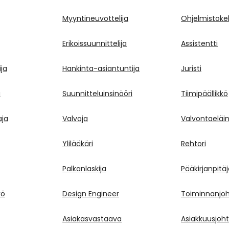
Myyntineuvottelija
Ohjelmistokeh
Erikoissuunnittelija
Assistentti
ja
Hankinta-asiantuntija
Juristi
a
Suunnitteluinsinööri
Tiimipäällikkö
aja
Valvoja
Valvontaeläin
Ylilääkäri
Rehtori
Palkanlaskija
Pääkirjanpitä
kö
Design Engineer
Toiminnanjoh
Asiakasvastaava
Asiakkuusjoht