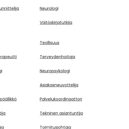
nnittelija
Neurologi
Väitöskirjatutkija
Teollisuus
rapeutti
Terveydenhoitaja
gi
Neuropsykologi
Asiakasneuvottelija
päällikkö
Palvelukoordinaattori
ija
Tekninen asiantuntija
aja
Toimitusjohtaja