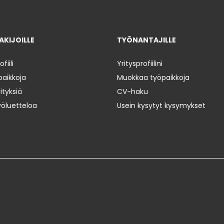
KIJOILLE
TYÖNANTAJILLE
iili
Yritysprofiilini
paikkoja
Muokkaa työpaikkoja
ityksiä
CV-haku
yöluetteloa
Usein kysytyt kysymykset