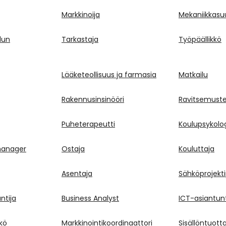
Markkinoija
Mekaniikkasuu
lun
Tarkastaja
Työpäällikkö
Lääketeollisuus ja farmasia
Matkailu
Rakennusinsinööri
Ravitsemuste
Puheterapeutti
Koulupsykolo
manager
Ostaja
Kouluttaja
Asentaja
Sähköprojekti
ntija
Business Analyst
ICT-asiantunt
kö
Markkinointikoordinaattori
Sisällöntuott