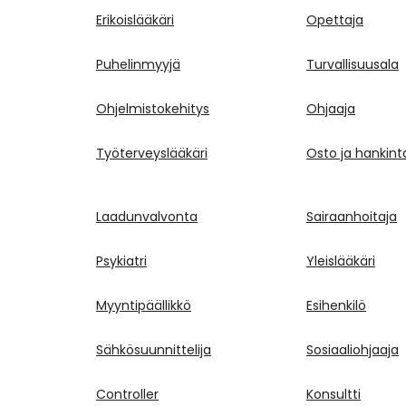
Erikoislääkäri
Opettaja
Puhelinmyyjä
Turvallisuusala
Ohjelmistokehitys
Ohjaaja
Työterveyslääkäri
Osto ja hankint
Laadunvalvonta
Sairaanhoitaja
Psykiatri
Yleislääkäri
Myyntipäällikkö
Esihenkilö
Sähkösuunnittelija
Sosiaaliohjaaja
Controller
Konsultti