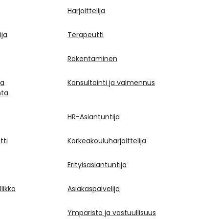
Harjoittelija
ija
Terapeutti
Rakentaminen
ja
Konsultointi ja valmennus
nta
HR-Asiantuntija
tti
Korkeakouluharjoittelija
Erityisasiantuntija
likkö
Asiakaspalvelija
Ympäristö ja vastuullisuus