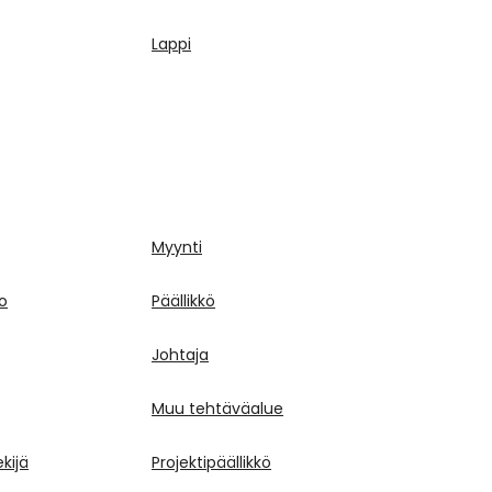
Lappi
Myynti
to
Päällikkö
Johtaja
Muu tehtäväalue
kijä
Projektipäällikkö