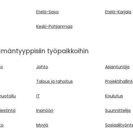
Etelä-Savo
Etelä-Karjala
Keski-Pohjanmaa
ämäntyyppisiin työpaikkoihin
to
Johto
Asiantuntija
Talous ja rahoitus
Projektihallin
muotoilu
IT
Koulutus
viestintä
Insinööri
Suunnittelija
to
Myyjä
Sosiaalityönte