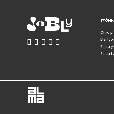
TYÖNHA
Oma prof
Etsi työ
Selaa yr
Selaa t