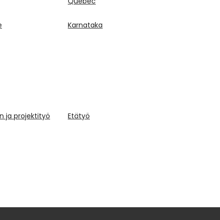
Quebec
e
Karnataka
 ja projektityö
Etätyö