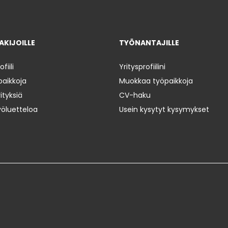
KIJOILLE
TYÖNANTAJILLE
iili
Yritysprofiilini
paikkoja
Muokkaa työpaikkoja
ityksiä
CV-haku
yöluetteloa
Usein kysytyt kysymykset