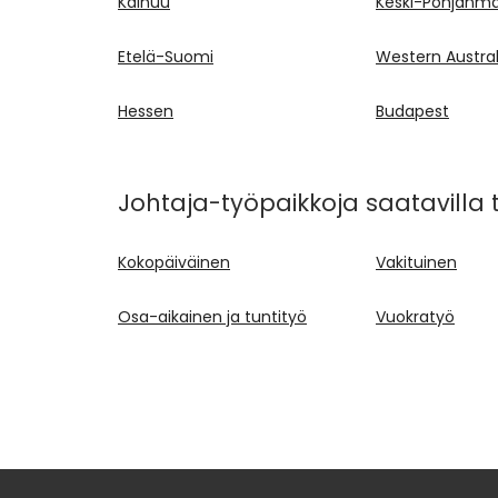
Kainuu
Keski-Pohjanm
Etelä-Suomi
Western Austral
Hessen
Budapest
Johtaja-työpaikkoja saatavilla 
Kokopäiväinen
Vakituinen
Osa-aikainen ja tuntityö
Vuokratyö