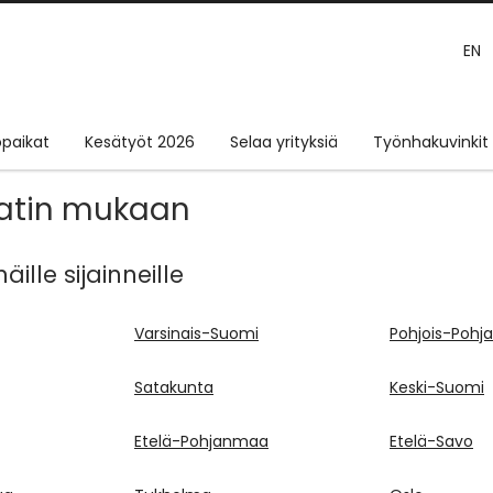
EN
paikat
Kesätyöt 2026
Selaa yrityksiä
Työnhakuvinkit
atin mukaan
ille sijainneille
Varsinais-Suomi
Pohjois-Poh
Satakunta
Keski-Suomi
Etelä-Pohjanmaa
Etelä-Savo