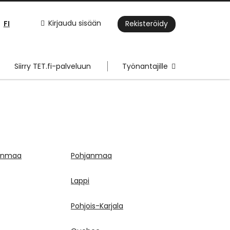
FI
Kirjaudu sisään
Rekisteröidy
Siirry TET.fi-palveluun
Työnantajille
janmaa
Pohjanmaa
Lappi
Pohjois-Karjala