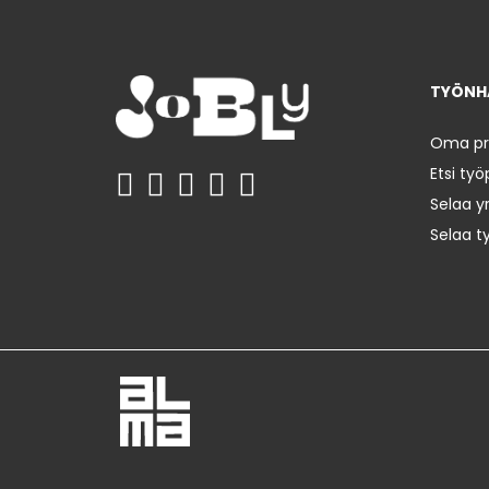
TYÖNHA
Oma prof
Etsi työ
Selaa yr
Selaa t