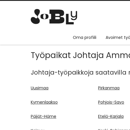
Oma profiili
Avoimet työ
Työpaikat Johtaja Amm
Johtaja-työpaikkoja saatavilla nä
Uusimaa
Pirkanmaa
Kymenlaakso
Pohjois-Savo
Päijät-Häme
Etelä-Karjala