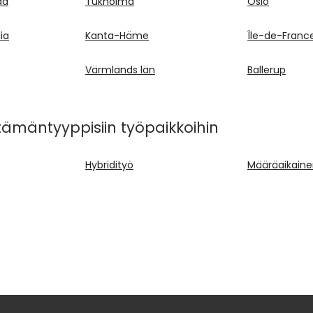
aa
Tukholma
Oslo
ia
Kanta-Häme
Île-de-Franc
Värmlands län
Ballerup
tämäntyyppisiin työpaikkoihin
Hybridityö
Määräaikainen