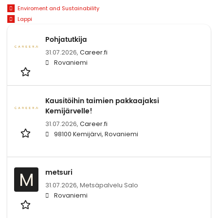
Enviroment and Sustainability
Lappi
Pohjatutkija
31.07.2026,
Career.fi
Rovaniemi
Kausitöihin taimien pakkaajaksi
Kemijärvelle!
31.07.2026,
Career.fi
98100 Kemijärvi, Rovaniemi
metsuri
M
31.07.2026,
Metsäpalvelu Salo
Rovaniemi