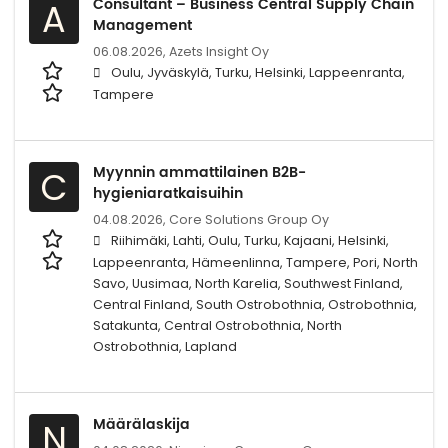
Consultant – Business Central Supply Chain
A
Management
06.08.2026,
Azets Insight Oy
Oulu, Jyväskylä, Turku, Helsinki, Lappeenranta,
Tampere
Myynnin ammattilainen B2B-
C
hygieniaratkaisuihin
04.08.2026,
Core Solutions Group Oy
Riihimäki, Lahti, Oulu, Turku, Kajaani, Helsinki,
Lappeenranta, Hämeenlinna, Tampere, Pori, North
Savo, Uusimaa, North Karelia, Southwest Finland,
Central Finland, South Ostrobothnia, Ostrobothnia,
Satakunta, Central Ostrobothnia, North
Ostrobothnia, Lapland
Määrälaskija
N