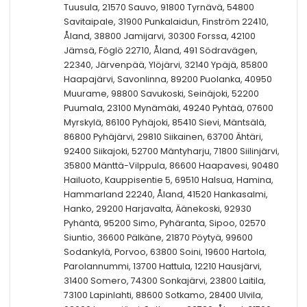
Tuusula, 21570 Sauvo, 91800 Tyrnävä, 54800
Savitaipale, 31900 Punkalaidun, Finström 22410,
Åland, 38800 Jamijarvi, 30300 Forssa, 42100
Jämsä, Föglö 22710, Åland, 491 Södravägen,
22340, Järvenpää, Ylöjärvi, 32140 Ypäjä, 85800
Haapajärvi, Savonlinna, 89200 Puolanka, 40950
Muurame, 98800 Savukoski, Seinäjoki, 52200
Puumala, 23100 Mynämäki, 49240 Pyhtää, 07600
Myrskylä, 86100 Pyhäjoki, 85410 Sievi, Mäntsälä,
86800 Pyhäjärvi, 29810 Siikainen, 63700 Ähtäri,
92400 Siikajoki, 52700 Mäntyharju, 71800 Siilinjärvi,
35800 Mänttä-Vilppula, 86600 Haapavesi, 90480
Hailuoto, Kauppisentie 5, 69510 Halsua, Hamina,
Hammarland 22240, Åland, 41520 Hankasalmi,
Hanko, 29200 Harjavalta, Äänekoski, 92930
Pyhäntä, 95200 Simo, Pyhäranta, Sipoo, 02570
Siuntio, 36600 Pälkäne, 21870 Pöytyä, 99600
Sodankylä, Porvoo, 63800 Soini, 19600 Hartola,
Parolannummi, 13700 Hattula, 12210 Hausjärvi,
31400 Somero, 74300 Sonkajärvi, 23800 Laitila,
73100 Lapinlahti, 88600 Sotkamo, 28400 Ulvila,