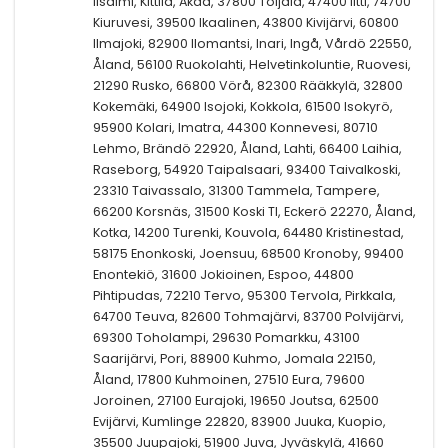
Iisalmi, Kittilä, Akaa, 37800 Toijala, 47400 Iitti, 74700
Kiuruvesi, 39500 Ikaalinen, 43800 Kivijärvi, 60800
Ilmajoki, 82900 Ilomantsi, Inari, Ingå, Vårdö 22550,
Åland, 56100 Ruokolahti, Helvetinkoluntie, Ruovesi,
21290 Rusko, 66800 Vörå, 82300 Rääkkylä, 32800
Kokemäki, 64900 Isojoki, Kokkola, 61500 Isokyrö,
95900 Kolari, Imatra, 44300 Konnevesi, 80710
Lehmo, Brändö 22920, Åland, Lahti, 66400 Laihia,
Raseborg, 54920 Taipalsaari, 93400 Taivalkoski,
23310 Taivassalo, 31300 Tammela, Tampere,
66200 Korsnäs, 31500 Koski Tl, Eckerö 22270, Åland,
Kotka, 14200 Turenki, Kouvola, 64480 Kristinestad,
58175 Enonkoski, Joensuu, 68500 Kronoby, 99400
Enontekiö, 31600 Jokioinen, Espoo, 44800
Pihtipudas, 72210 Tervo, 95300 Tervola, Pirkkala,
64700 Teuva, 82600 Tohmajärvi, 83700 Polvijärvi,
69300 Toholampi, 29630 Pomarkku, 43100
Saarijärvi, Pori, 88900 Kuhmo, Jomala 22150,
Åland, 17800 Kuhmoinen, 27510 Eura, 79600
Joroinen, 27100 Eurajoki, 19650 Joutsa, 62500
Evijärvi, Kumlinge 22820, 83900 Juuka, Kuopio,
35500 Juupajoki, 51900 Juva, Jyväskylä, 41660