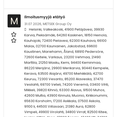
Ilmoitusmyyjä etätyö
M
31.07.2026,
METSEK Group Oy
Helsinki, Valkeakoski, 41900 Petäjävesi, 39930
Karvia, Pieksämäki, 64260 Kaskinen, 18150 Heinola,
Kauhajoki, 72400 Pielavesi, 62300 Kauhava, 66100
Malax, 02700 Kauniainen, Jakobstad, 69600
Kaustinen, Mariehamn, Åland, 68910 Pedersöre,
72600 Keitele, Varkaus, 23200 Vehmaa, 21490
Marttila, 21250 Masku, Kemi, 94400 Keminmaa,
86220 Merijärvi, 29900 Merikarvia, 90440 Kempele,
Kerava, 63500 Alajärvi, 49700 Miehikkälä, 42700
Keuruu, 72300 Vesanto, 85200 Alavieska, 37470
Vesilahti, 69700 Veteli, 74200 Vieremä, 03400 Vihti,
Mikkeli, 39820 Kihniö, 63300 Alavus, 91500 Muhos,
42600 Multia, 43900 Kinnula, Muonio, Kirkkonummi,
65630 Korsholm, 17200 Asikkala, 07500 Askola,
91100 Ii, 44500 Viitasaari, 21380 Aura, 62800
Vimpeli, 49900 Virolahti, 34800 Virrat, 82500 Kitee,