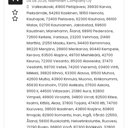
04.08.2026,
Nieminen Company Oy
Valkeakoski, 41900 Petäjävesi, 39930 Karvia,
Pieksämäki, 64260 Kaskinen, 18150 Heinola,
Kauhajoki, 72400 Pielavesi, 62300 Kauhava, 66100
Malax, 02700 Kauniainen, Jakobstad, 69600
Kaustinen, Mariehamn, Åland, 68910 Pedersöre,
72600 Keitele, Varkaus, 23200 Vehmaa, 21490
Marttila, 21250 Masku, Kemi, 94400 Keminmaa,
86220 Merijärvi, 29900 Merikarvia, 90440 Kempele,
Kerava, 63500 Alajärvi, 49700 Miehikkälä, 42700
Keuruu, 72300 Vesanto, 85200 Alavieska, 37470
Vesilahti, 69700 Veteli, 74200 Vieremä, 03400 Vihti,
Mikkeli, 39820 Kihniö, 63300 Alavus, 91500 Muhos,
42600 Multia, 43900 Kinnula, Muonio, Kirkkonummi,
65630 Korsholm, 17200 Asikkala, 07500 Askola,
91100 Ii, 44500 Viitasaari, 21380 Aura, 62800
Vimpeli, 49900 Virolahti, 34800 Virrat, 82500 Kitee,
Iisalmi, Kittilä, Akaa, 37800 Toijala, 47400 Iitti, 74700
Kiuruvesi, 39500 Ikaalinen, 43800 Kivijärvi, 60800
Ilmajoki, 82900 Ilomantsi, Inari, Ingå, Vårdö 22550,
Åland, 56100 Ruokolahti, Helvetinkoluntie, Ruovesi,
21290 Rusko, 66800 Vörå, 82300 Rääkkylä, 32800