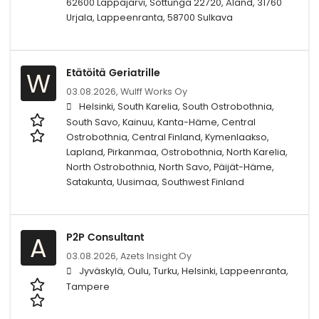
62600 Lappajärvi, Sottunga 22720, Åland, 31760
Urjala, Lappeenranta, 58700 Sulkava
Etätöitä Geriatrille
W
03.08.2026,
Wulff Works Oy
Helsinki, South Karelia, South Ostrobothnia,
South Savo, Kainuu, Kanta-Häme, Central
Ostrobothnia, Central Finland, Kymenlaakso,
Lapland, Pirkanmaa, Ostrobothnia, North Karelia,
North Ostrobothnia, North Savo, Päijät-Häme,
Satakunta, Uusimaa, Southwest Finland
P2P Consultant
A
03.08.2026,
Azets Insight Oy
Jyväskylä, Oulu, Turku, Helsinki, Lappeenranta,
Tampere