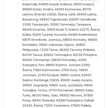
Kokemäki, 64900 Isojoki, Kokkola, 61500 Isokyrö,
95900 Kolari, Imatra, 44300 Konnevesi, 80710
Lehmo, Brändö 22920, Åland, Lahti, 66400 Laihia,
Raseborg, 54920 Taipalsaari, 93400 Taivalkoski,
23310 Taivassalo, 31300 Tammela, Tampere,
66200 Korsnäs, 31500 Koski Tl, Eckerö 22270, Åland,
Kotka, 14200 Turenki, Kouvola, 64480 Kristinestad,
58175 Enonkoski, Joensuu, 68500 Kronoby, 99400
Enontekiö, 31600 Jokioinen, Espoo, 44800
Pihtipudas, 72210 Tervo, 95300 Tervola, Pirkkala,
64700 Teuva, 82600 Tohmajärvi, 83700 Polvijärvi,
69300 Toholampi, 29630 Pomarkku, 43100
Saarijärvi, Pori, 88900 Kuhmo, Jomala 22150,
Åland, 17800 Kuhmoinen, 27510 Eura, 79600
Joroinen, 27100 Eurajoki, 19650 Joutsa, 62500
Evijärvi, Kumlinge 22820, 83900 Juuka, Kuopio,
35500 Juupajoki, 51900 Juva, Jyväskylä, 41660
Toivakka, Tornio, 07170 Pornainen, 98900 Salla,
Turku, 95700 Pello, Salo, 95600 Ylitornio, 97900
Posio, 84100 Ylivieska, 93280 Pudasjärvi, Saltvik
22430, Åland, 71200 Tuusniemi, 07560 Pukkila,