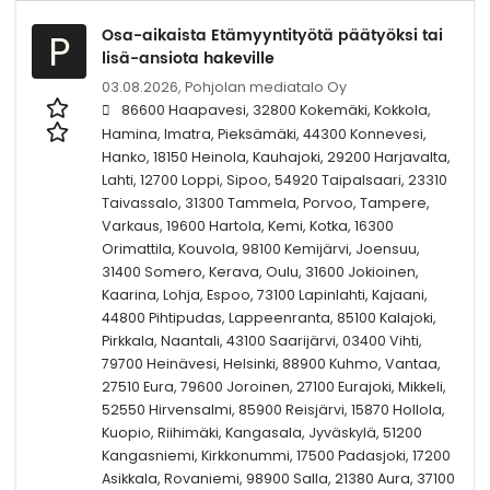
Osa-aikaista Etämyyntityötä päätyöksi tai
P
lisä-ansiota hakeville
03.08.2026,
Pohjolan mediatalo Oy
86600 Haapavesi, 32800 Kokemäki, Kokkola,
Hamina, Imatra, Pieksämäki, 44300 Konnevesi,
Hanko, 18150 Heinola, Kauhajoki, 29200 Harjavalta,
Lahti, 12700 Loppi, Sipoo, 54920 Taipalsaari, 23310
Taivassalo, 31300 Tammela, Porvoo, Tampere,
Varkaus, 19600 Hartola, Kemi, Kotka, 16300
Orimattila, Kouvola, 98100 Kemijärvi, Joensuu,
31400 Somero, Kerava, Oulu, 31600 Jokioinen,
Kaarina, Lohja, Espoo, 73100 Lapinlahti, Kajaani,
44800 Pihtipudas, Lappeenranta, 85100 Kalajoki,
Pirkkala, Naantali, 43100 Saarijärvi, 03400 Vihti,
79700 Heinävesi, Helsinki, 88900 Kuhmo, Vantaa,
27510 Eura, 79600 Joroinen, 27100 Eurajoki, Mikkeli,
52550 Hirvensalmi, 85900 Reisjärvi, 15870 Hollola,
Kuopio, Riihimäki, Kangasala, Jyväskylä, 51200
Kangasniemi, Kirkkonummi, 17500 Padasjoki, 17200
Asikkala, Rovaniemi, 98900 Salla, 21380 Aura, 37100