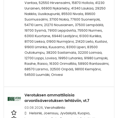
Vantaa, 52550 Hirvensalmi, 15870 Hollola, 41230
Uurainen, 66900 Nykarleby, 41340 Laukaa, 29250
Nakkila, Uusikaupunki, 85500 Nivala, 89600
Suomussalmi, 37100 Nokia, 77600 Suonenjoki,
54710 Lemi, 21270 Nousiainen, 37500 Lempäälä,
19700 Sysmä, 79100 Leppävirta, 75500 Nurmes,
63100 Kuortane, 69440 Lestijärvi, 61300 Kurikka,
81700 Lieksa, 01900 Nurmijärvi, 21420 Lieto, Kustavi,
91900 Liminka, Kuusamo, 83100 Liperi, 83500
Outokumpu, 38200 Sastamala, 32200 Loimaa,
12700 Loppi, Loviisa, 19950 Luhanka, 91980 Lumijoki,
Raahe, Raisio, 16300 Orimattila, 58900 Rantasalmi,
68570 Larsmo, 32500 Oripää, 98100 Kemijärvi,
54500 Luumäki, Orivesi
Verotuksen ammattilaisia
arvonlisäverotuksen tehtäviin, vt.7
03.08.2026,
Verohallinto
Helsinki, Joensuu, Jyväskylä, Kuopio,