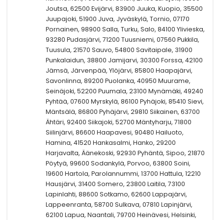
Joutsa, 62500 Evijärvi, 83900 Juuka, Kuopio, 35500
Juupajoki, 51900 Juva, Jyväskylä, Tornio, 07170
Pornainen, 98900 Salla, Turku, Salo, 84100 Ylivieska,
93280 Pudasjärvi, 71200 Tuusniemi, 07560 Pukkila,
Tuusula, 21570 Sauvo, 54800 Savitaipale, 31900
Punkalaidun, 38800 Jamijarvi, 30300 Forssa, 42100
Jämsä, Järvenpää, Ylöjärvi, 85800 Haapajärvi,
Savonlinna, 89200 Puolanka, 40950 Muurame,
Seinäjoki, 52200 Puumala, 23100 Mynämäki, 49240
Pyhtää, 07600 Myrskylä, 86100 Pyhäjoki, 85410 Sievi,
Mäntsälä, 86800 Pyhäjärvi, 29810 Siikainen, 63700
Ähtäri, 92400 Siikajoki, 52700 Mäntyharju, 71800
Siilinjärvi, 86600 Haapavesi, 90480 Hailuoto,
Hamina, 41520 Hankasalmi, Hanko, 29200
Harjavalta, Äänekoski, 92930 Pyhäntä, Sipoo, 21870
Pöytyä, 99600 Sodankylä, Porvoo, 63800 Soini,
19600 Hartola, Parolannummi, 13700 Hattula, 12210
Hausjärvi, 31400 Somero, 23800 Laitila, 73100
Lapinlahti, 88600 Sotkamo, 62600 Lappajärvi,
Lappeenranta, 58700 Sulkava, 07810 Lapinjärvi,
62100 Lapua, Naantali, 79700 Heinävesi, Helsinki,