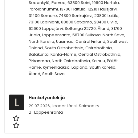
Sodankylä, Porvoo, 63800 Soini, 19600 Hartola,
Parolannummi, 13700 Hattula, 12210 Hausjärvi,
31400 Somero, 74300 Sonkajärvi, 23800 Laitila,
73100 Lapinlahti, 88600 Sotkamo, 28400 Ulvila,
62600 Lappajärvi, Sottunga 22720, Åland, 31760
Urjala, Lappeenranta, 58700 Sulkava, North Savo,
North Karelia, Uusimaa, Central Finland, Southwest
Finland, South Ostrobothnia, Ostrobothnia,
Satakunta, Kanta-Häme, Central Ostrobothnia,
Pirkanmaa, North Ostrobothnia, Kainuu, Päijät-
Häme, Kymenlaakso, Lapland, South Karelia,
Åland, South Savo
Hanketyöntekijä
L
29.07.2026,
Leader Länsi-Saimaa ry
Lappeenranta