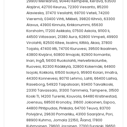
29900 Merikarvia, 90440 Kempele, Kerava, 63500
Alajärvi, 42700 Keuruu, 72300 Vesanto, 85200
Alavieska, 37470 Vesilahti, 69700 Veteli, 74200
Vieremä, 03400 Vihti, Mikkeli, 39820 Kihniö, 63300
Alavus, 43900 Kinnula, Kirkkonummi, 65630
Korsholm, 17200 Asikkala, 07500 Askola, 91100 Ii,
44500 Viitasaari, 21380 Aura, 62800 Vimpeli, 49900
Virolahti, 82500 Kitee, Iisalmi, Kittilä, Akaa, 37800
Toijala, 47400 Iitti, 74700 Kiuruvesi, 39500 Ikaalinen,
43800 Kivijärvi, 60800 Ilmajoki, 82900 Ilomantsi,
Inari, Ingå, 56100 Ruokolahti, Helvetinkoluntie,
Ruovesi, 82300 Rääkkylä, 32800 Kokemäki, 64900
Isojoki, Kokkola, 61500 Isokyrö, 95900 Kolari, Imatra,
44300 Konnevesi, 80710 Lehmo, Lahti, 66400 Laihia,
Raseborg, 54920 Taipalsaari, 93400 Taivalkoski,
23310 Taivassalo, 31300 Tammela, Tampere, 31500
Koski Tl, 14200 Turenki, Kouvola, 64480 Kristinestad,
Joensuu, 68500 Kronoby, 31600 Jokioinen, Espoo,
44800 Pihtipudas, Pirkkala, 64700 Teuva, 83700
Polvijärvi, 29630 Pomarkku, 43100 Saarijärvi, Pori,
88900 Kuhmo, Jomala 22150, Åland, 17800
Kuhmoinen, 79600 Joroinen, 27100 Eurajoki, 19650