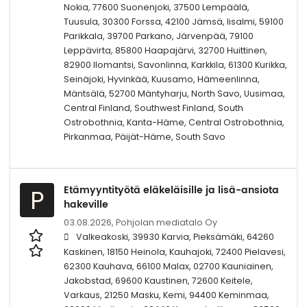
Nokia, 77600 Suonenjoki, 37500 Lempäälä,
Tuusula, 30300 Forssa, 42100 Jämsä, Iisalmi, 59100
Parikkala, 39700 Parkano, Järvenpää, 79100
Leppävirta, 85800 Haapajärvi, 32700 Huittinen,
82900 Ilomantsi, Savonlinna, Karkkila, 61300 Kurikka,
Seinäjoki, Hyvinkää, Kuusamo, Hämeenlinna,
Mäntsälä, 52700 Mäntyharju, North Savo, Uusimaa,
Central Finland, Southwest Finland, South
Ostrobothnia, Kanta-Häme, Central Ostrobothnia,
Pirkanmaa, Päijät-Häme, South Savo
Etämyyntityötä eläkeläisille ja lisä-ansiota
P
hakeville
03.08.2026,
Pohjolan mediatalo Oy
Valkeakoski, 39930 Karvia, Pieksämäki, 64260
Kaskinen, 18150 Heinola, Kauhajoki, 72400 Pielavesi,
62300 Kauhava, 66100 Malax, 02700 Kauniainen,
Jakobstad, 69600 Kaustinen, 72600 Keitele,
Varkaus, 21250 Masku, Kemi, 94400 Keminmaa,