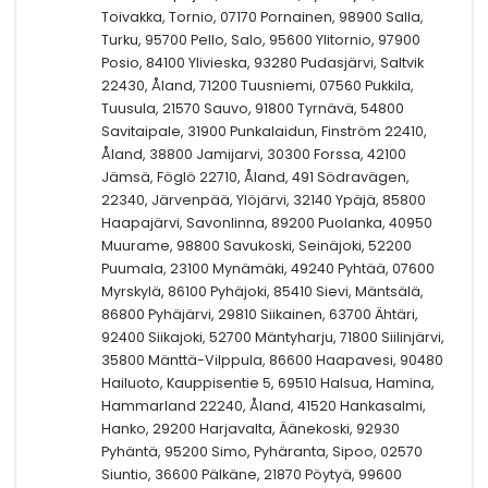
Toivakka, Tornio, 07170 Pornainen, 98900 Salla,
Turku, 95700 Pello, Salo, 95600 Ylitornio, 97900
Posio, 84100 Ylivieska, 93280 Pudasjärvi, Saltvik
22430, Åland, 71200 Tuusniemi, 07560 Pukkila,
Tuusula, 21570 Sauvo, 91800 Tyrnävä, 54800
Savitaipale, 31900 Punkalaidun, Finström 22410,
Åland, 38800 Jamijarvi, 30300 Forssa, 42100
Jämsä, Föglö 22710, Åland, 491 Södravägen,
22340, Järvenpää, Ylöjärvi, 32140 Ypäjä, 85800
Haapajärvi, Savonlinna, 89200 Puolanka, 40950
Muurame, 98800 Savukoski, Seinäjoki, 52200
Puumala, 23100 Mynämäki, 49240 Pyhtää, 07600
Myrskylä, 86100 Pyhäjoki, 85410 Sievi, Mäntsälä,
86800 Pyhäjärvi, 29810 Siikainen, 63700 Ähtäri,
92400 Siikajoki, 52700 Mäntyharju, 71800 Siilinjärvi,
35800 Mänttä-Vilppula, 86600 Haapavesi, 90480
Hailuoto, Kauppisentie 5, 69510 Halsua, Hamina,
Hammarland 22240, Åland, 41520 Hankasalmi,
Hanko, 29200 Harjavalta, Äänekoski, 92930
Pyhäntä, 95200 Simo, Pyhäranta, Sipoo, 02570
Siuntio, 36600 Pälkäne, 21870 Pöytyä, 99600