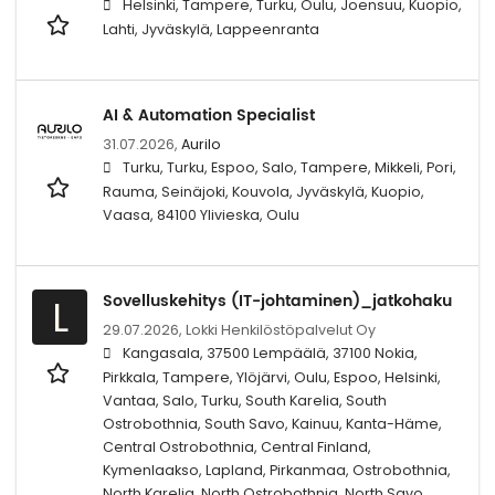
Helsinki, Tampere, Turku, Oulu, Joensuu, Kuopio,
Lahti, Jyväskylä, Lappeenranta
AI & Automation Specialist
31.07.2026,
Aurilo
Turku, Turku, Espoo, Salo, Tampere, Mikkeli, Pori,
Rauma, Seinäjoki, Kouvola, Jyväskylä, Kuopio,
Vaasa, 84100 Ylivieska, Oulu
Sovelluskehitys (IT-johtaminen)_jatkohaku
L
29.07.2026,
Lokki Henkilöstöpalvelut Oy
Kangasala, 37500 Lempäälä, 37100 Nokia,
Pirkkala, Tampere, Ylöjärvi, Oulu, Espoo, Helsinki,
Vantaa, Salo, Turku, South Karelia, South
Ostrobothnia, South Savo, Kainuu, Kanta-Häme,
Central Ostrobothnia, Central Finland,
Kymenlaakso, Lapland, Pirkanmaa, Ostrobothnia,
North Karelia, North Ostrobothnia, North Savo,