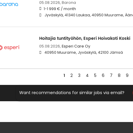
05.08.2026,
Barona
1-1 999 € / month
Jyväskylä, 41340 Laukaa, 40950 Muurame, Ään
Hoitajia tuntityöhön, Esperi Hoivakoti Koski
05.08.2026,
Esperi Care Oy
40950 Muurame, Jyväskylä, 42100 Jämsä
1
2
3
4
5
6
7
8
9
Want recommendations for similar jobs via email?