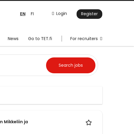
EN
Login
FI
Register
News
Go to TET.fi
For recruiters
 Mikkeliin ja