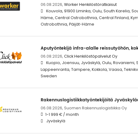
06.08.2026,
Worker Henkilöstöratkaisut
Kouvola, 91900 Liminka, Oulu, South Karelia, S
Häme, Central Ostrobothnia, Central Finland, Ky
Ostrobothnia, Päijät-Häme
Aputyöntekijä infra-alalle reissutyöhön, k
06.08.2026,
Click Henkilöstöpalvelut Oy
Kuopio, Joensuu, Jyväskylä, Oulu, Rovaniemi, Se
Lappeenranta, Tampere, Kokkola, Vaasa, Teknikv
Sweden
Rakennuslogistiikkatyöntekijöitä Jyväskyl
06.08.2026,
Suomen Rakennuslogistiikka Oy
1-1 999 € / month
Jyväskylä