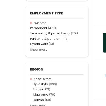
EMPLOYMENT TYPE
Full time
Permanent
(476)
Temporary & project work
(179)
Part time & per diem
(118)
Hybrid work
(61)
Show more
REGION
Keski-Suomi
Jyväskylä
(390)
Laukaa
(71)
Muurame
(70)
Jämsä
(68)
Show more