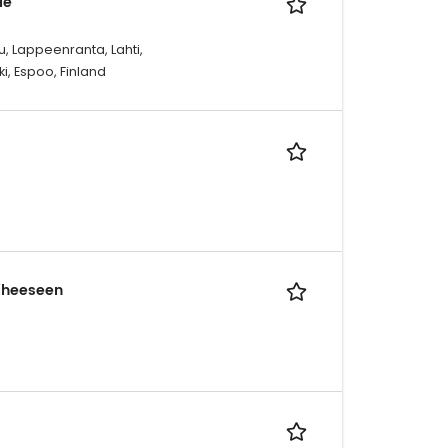
le
, Lappeenranta, Lahti,
ki, Espoo, Finland
iheeseen