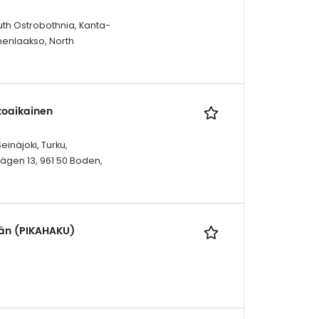
outh Ostrobothnia, Kanta-
menlaakso, North
okoaikainen
inäjoki, Turku,
ägen 13, 961 50 Boden,
ään (PIKAHAKU)