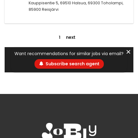
Kauppisentie 5, 69510 Halsua, 69300 Toholampi,
85900 Reisjärvi
1
next
✕
Want recommendations for similar jobs via email?
Subscribe search agent