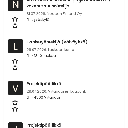
Valaistussuunnittelun projektipäällikkö /
N
kokenut suunnittelija
31.07.2026,
Nodeon Finland Oy
Jyväskylä
Hanketyöntekijä (Välvöyhkä)
L
29.07.2026,
Laukaan kunta
41340 Laukaa
Projektipäällikkö
V
29.07.2026,
Viitasaaren kaupunki
44500 Viitasaari
Projektipäällikkö