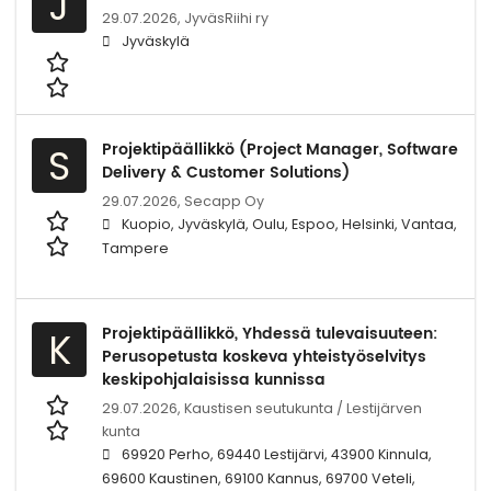
J
29.07.2026,
JyväsRiihi ry
Jyväskylä
Projektipäällikkö (Project Manager, Software
S
Delivery & Customer Solutions)
29.07.2026,
Secapp Oy
Kuopio, Jyväskylä, Oulu, Espoo, Helsinki, Vantaa,
Tampere
Projektipäällikkö, Yhdessä tulevaisuuteen:
K
Perusopetusta koskeva yhteistyöselvitys
keskipohjalaisissa kunnissa
29.07.2026,
Kaustisen seutukunta / Lestijärven
kunta
69920 Perho, 69440 Lestijärvi, 43900 Kinnula,
69600 Kaustinen, 69100 Kannus, 69700 Veteli,