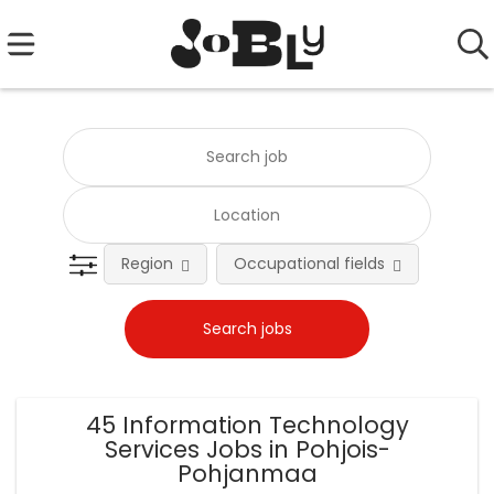
Region
Occupational fields
Emplo
45 Information Technology
Services Jobs in Pohjois-
Pohjanmaa