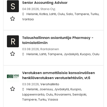
Senior Accounting Advisor
S
04.08.2026,
Staria Oyj
Helsinki, Kotka, Lahti, Oulu, Salo, Tampere, Turku,
Vantaa
Taloushallinnon asiantuntija Pharmacy -
R
toimialatiimiin
03.08.2026,
Rantalainen
Helsinki, Lahti, Tampere, Jyväskylä, Kuopio, Oulu
Verotuksen ammattilaisia kansainvälisen
henkilöverotuksen verotustehtäviin, vt.6
03.08.2026,
Verohallinto
Helsinki, Joensuu, Jyväskylä, Kuopio,
Lappeenranta, Oulu, Rovaniemi, Seinäjoki,
Tampere, Turku, Vaasa