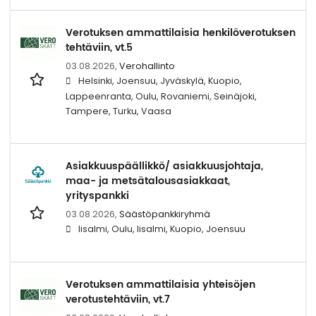
Verotuksen ammattilaisia henkilöverotuksen
tehtäviin, vt.5
03.08.2026,
Verohallinto
Helsinki, Joensuu, Jyväskylä, Kuopio,
Lappeenranta, Oulu, Rovaniemi, Seinäjoki,
Tampere, Turku, Vaasa
Asiakkuuspäällikkö/ asiakkuusjohtaja,
maa- ja metsätalousasiakkaat,
yrityspankki
03.08.2026,
Säästöpankkiryhmä
Iisalmi, Oulu, Iisalmi, Kuopio, Joensuu
Verotuksen ammattilaisia yhteisöjen
verotustehtäviin, vt.7