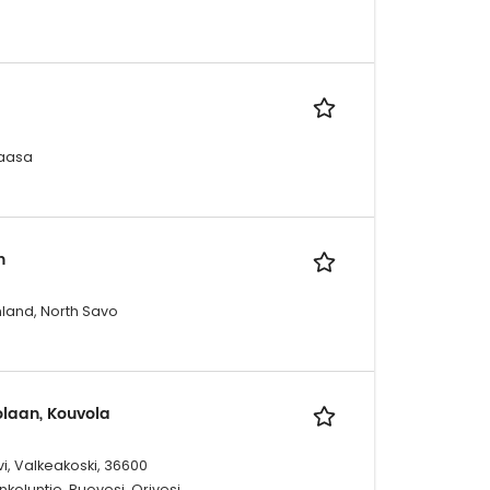
Vaasa
n
nland, North Savo
olaan, Kouvola
vi, Valkeakoski, 36600
oluntie, Ruovesi, Orivesi,