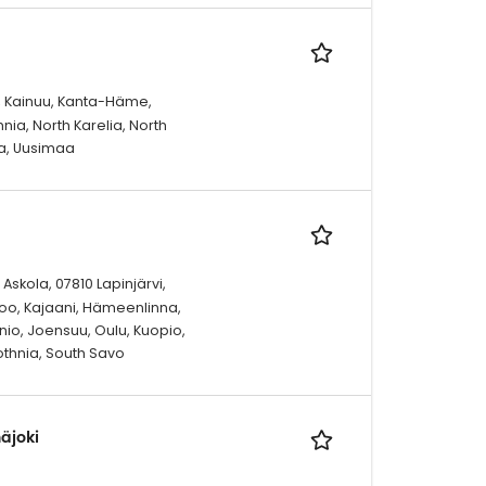
o, Kainuu, Kanta-Häme,
ia, North Karelia, North
ta, Uusimaa
Askola, 07810 Lapinjärvi,
ipoo, Kajaani, Hämeenlinna,
nio, Joensuu, Oulu, Kuopio,
bothnia, South Savo
äjoki