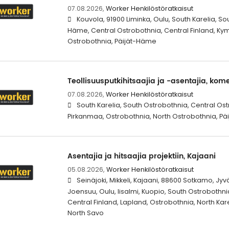
07.08.2026,
Worker Henkilöstöratkaisut
Kouvola, 91900 Liminka, Oulu, South Karelia, S
Häme, Central Ostrobothnia, Central Finland, Ky
Ostrobothnia, Päijät-Häme
Teollisuusputkihitsaajia ja -asentajia, ko
07.08.2026,
Worker Henkilöstöratkaisut
South Karelia, South Ostrobothnia, Central Os
Pirkanmaa, Ostrobothnia, North Ostrobothnia, P
Asentajia ja hitsaajia projektiin, Kajaani
05.08.2026,
Worker Henkilöstöratkaisut
Seinäjoki, Mikkeli, Kajaani, 88600 Sotkamo, Jyv
Joensuu, Oulu, Iisalmi, Kuopio, South Ostrobothni
Central Finland, Lapland, Ostrobothnia, North Kar
North Savo