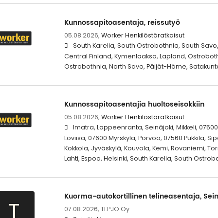
Kunnossapitoasentaja, reissutyö
05.08.2026,
Worker Henkilöstöratkaisut
South Karelia, South Ostrobothnia, South Sav
Central Finland, Kymenlaakso, Lapland, Ostrobothn
Ostrobothnia, North Savo, Päijät-Häme, Satakun
Kunnossapitoasentajia huoltoseisokkiin
05.08.2026,
Worker Henkilöstöratkaisut
Imatra, Lappeenranta, Seinäjoki, Mikkeli, 07500 
Loviisa, 07600 Myrskylä, Porvoo, 07560 Pukkila, S
Kokkola, Jyväskylä, Kouvola, Kemi, Rovaniemi, Tor
Lahti, Espoo, Helsinki, South Karelia, South Ostro
Kuorma-autokortillinen telineasentaja, Sein
T
07.08.2026,
TEPJO Oy