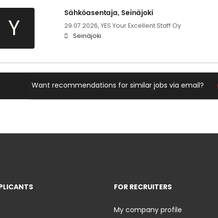
Sähköasentaja, Seinäjoki
Y
29.07.2026,
YES Your Excellent Staff Oy
Seinäjoki
Want recommendations for similar jobs via email?
PLICANTS
FOR RECRUITERS
My company profile