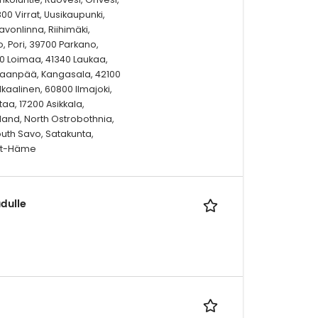
800 Virrat, Uusikaupunki,
vonlinna, Riihimäki,
 Pori, 39700 Parkano,
00 Loimaa, 41340 Laukaa,
nkaanpää, Kangasala, 42100
kaalinen, 60800 Ilmajoki,
aa, 17200 Asikkala,
and, North Ostrobothnia,
uth Savo, Satakunta,
jät-Häme
dulle