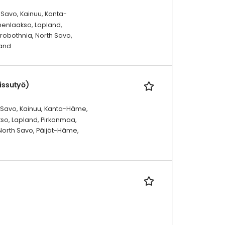
 Savo, Kainuu, Kanta-
menlaakso, Lapland,
trobothnia, North Savo,
land
eissutyö)
h Savo, Kainuu, Kanta-Häme,
kso, Lapland, Pirkanmaa,
 North Savo, Päijät-Häme,