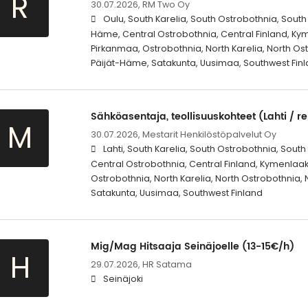
R
30.07.2026,
RM Two Oy
Oulu, South Karelia, South Ostrobothnia, South
Häme, Central Ostrobothnia, Central Finland, Ky
Pirkanmaa, Ostrobothnia, North Karelia, North Os
Päijät-Häme, Satakunta, Uusimaa, Southwest Fin
Sähköasentaja, teollisuuskohteet (Lahti / r
M
30.07.2026,
Mestarit Henkilöstöpalvelut Oy
Lahti, South Karelia, South Ostrobothnia, Sout
Central Ostrobothnia, Central Finland, Kymenlaa
Ostrobothnia, North Karelia, North Ostrobothnia,
Satakunta, Uusimaa, Southwest Finland
Mig/Mag Hitsaaja Seinäjoelle (13-15€/h)
H
29.07.2026,
HR Satama
Seinäjoki