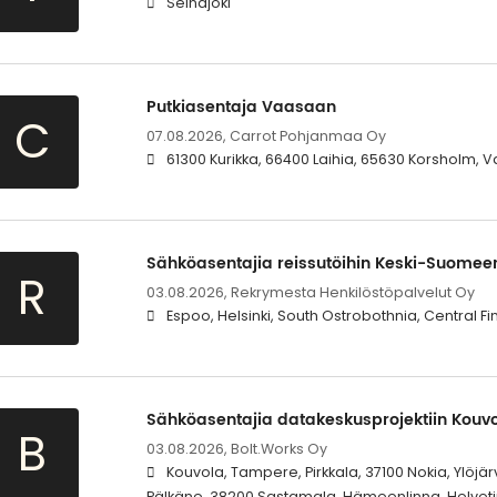
Seinäjoki
Putkiasentaja Vaasaan
C
07.08.2026,
Carrot Pohjanmaa Oy
61300 Kurikka, 66400 Laihia, 65630 Korsholm, 
Sähköasentajia reissutöihin Keski-Suomee
R
03.08.2026,
Rekrymesta Henkilöstöpalvelut Oy
Espoo, Helsinki, South Ostrobothnia, Central Fi
Sähköasentajia datakeskusprojektiin Kouv
B
03.08.2026,
Bolt.Works Oy
Kouvola, Tampere, Pirkkala, 37100 Nokia, Ylöjär
Pälkäne, 38200 Sastamala, Hämeenlinna, Helvetink