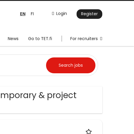
EN
Login
FI
Register
News
Go to TET.fi
For recruiters
emporary & project