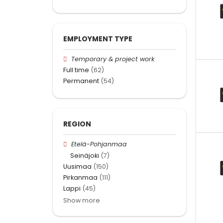
EMPLOYMENT TYPE
Temporary & project work
Full time
(62)
Permanent
(54)
REGION
Etelä-Pohjanmaa
Seinäjoki
(7)
Uusimaa
(150)
Pirkanmaa
(111)
Lappi
(45)
Show more