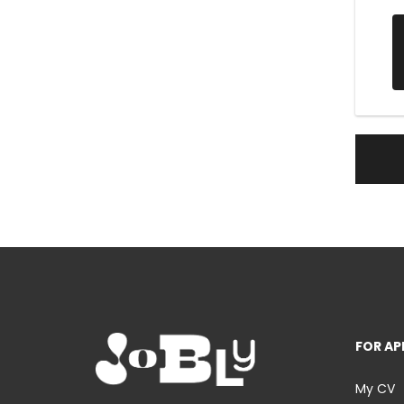
FOR AP
My CV