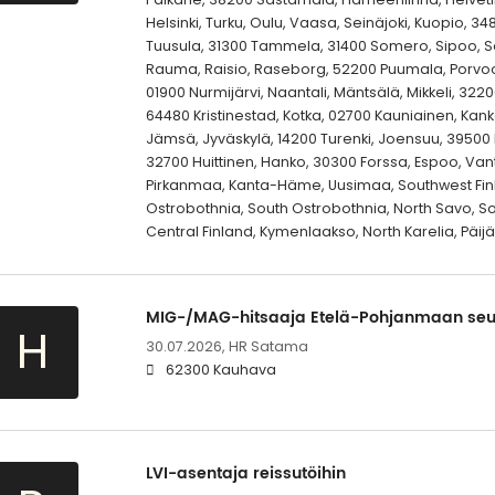
Helsinki, Turku, Oulu, Vaasa, Seinäjoki, Kuopio, 34
Tuusula, 31300 Tammela, 31400 Somero, Sipoo, Sa
Rauma, Raisio, Raseborg, 52200 Puumala, Porvoo,
01900 Nurmijärvi, Naantali, Mäntsälä, Mikkeli, 322
64480 Kristinestad, Kotka, 02700 Kauniainen, Ka
Jämsä, Jyväskylä, 14200 Turenki, Joensuu, 39500 I
32700 Huittinen, Hanko, 30300 Forssa, Espoo, Vant
Pirkanmaa, Kanta-Häme, Uusimaa, Southwest Finl
Ostrobothnia, South Ostrobothnia, North Savo, So
Central Finland, Kymenlaakso, North Karelia, Päi
MIG-/MAG-hitsaaja Etelä-Pohjanmaan seu
H
30.07.2026,
HR Satama
62300 Kauhava
LVI-asentaja reissutöihin