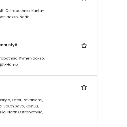
outh Ostrobothnia, Kanta-
menlaakso, North
mennustyö
trobothnia, Kymenlaakso,
äijät-Häme
äskylä, Kemi, Rovaniemi,
a, South Savo, Kainuu,
elia, North Ostrobothnia,