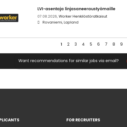
LVI-asentaja linjasaneeraustyömaille
07.08.2026,
Worker Henkilöstöratkaisut
Rovaniemi, Lapland
1
2
3
4
5
6
7
8
9
Want recommendations for similar jobs via email?
PLICANTS
FOR RECRUITERS