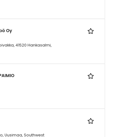
mpö Oy
oivakka, 41520 Hankasalmi,
 PAIMIO
ero, Uusimaa, Southwest