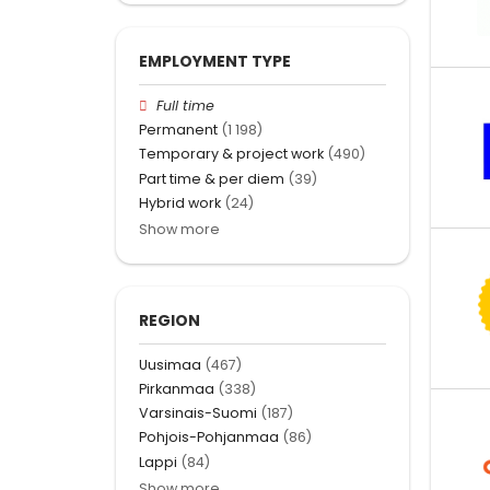
EMPLOYMENT TYPE
Full time
Permanent
(1 198)
Temporary & project work
(490)
Part time & per diem
(39)
Hybrid work
(24)
Show more
REGION
Uusimaa
(467)
Pirkanmaa
(338)
Varsinais-Suomi
(187)
Pohjois-Pohjanmaa
(86)
Lappi
(84)
Show more