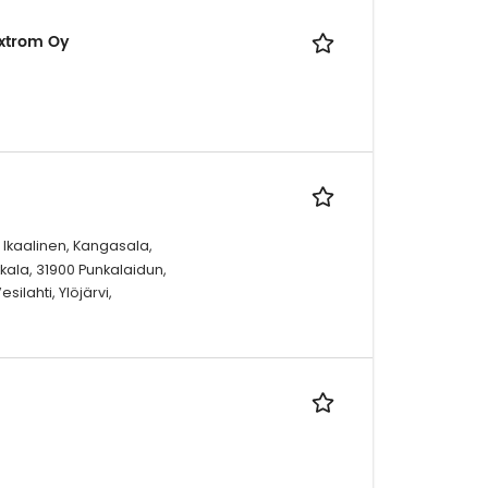
extrom Oy
 Ikaalinen, Kangasala,
kala, 31900 Punkalaidun,
ilahti, Ylöjärvi,