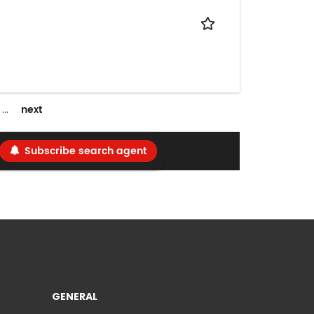
next
…
Subscribe search agent
GENERAL