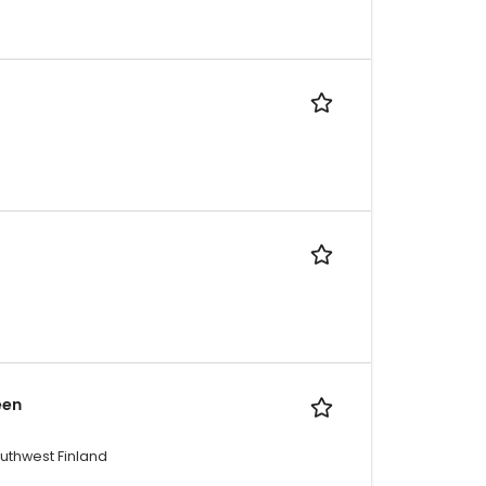
een
outhwest Finland