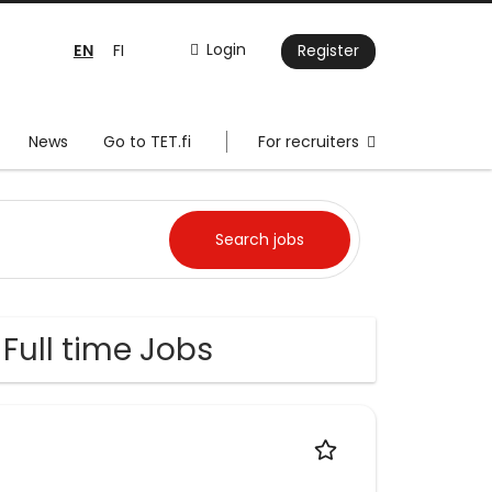
EN
Login
FI
Register
News
Go to TET.fi
For recruiters
 Full time Jobs