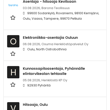
Asentaja - hitsaaja Kevitsaan
03.08.2026,
Barona Teollisuus
99600 Sodankylä, Rovaniemi, 98100 Kemijärvi,
Oulu, Vaasa, Tampere, 99670 Petkula
Elektroniikka-asentajia Ouluun
O
06.08.2026,
Osuma Henkilöstöpalvelut Oy
Oulu, North Ostrobothnia
Kunnossapitoasentaja, Pyhännälle
H
elintarvikealan tehtaalle
05.08.2026,
Henkilöstö KP Oy
92930 Pyhäntä
Hitsaaja, Oulu
V