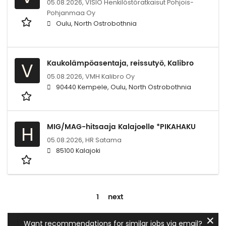
05.08.2026,
VISIO Henkilöstöratkaisut Pohjois-
Pohjanmaa Oy
Oulu, North Ostrobothnia
Kaukolämpöasentaja, reissutyö, Kalibro
V
05.08.2026,
VMH Kalibro Oy
90440 Kempele, Oulu, North Ostrobothnia
MIG/MAG-hitsaaja Kalajoelle *PIKAHAKU
H
05.08.2026,
HR Satama
85100 Kalajoki
1
next
✕
Want recommendations for similar jobs via email?