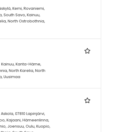
äskylä, Kemi, Rovaniemi,
a, South Savo, Kainuu,
elia, North Ostrobothnia,
o, Kainuu, Kanta-Häme,
ia, North Karelia, North
ta, Uusimaa
Askola, 07810 Lapinjärvi,
ipoo, Kajaani, Hämeenlinna,
nio, Joensuu, Oulu, Kuopio,