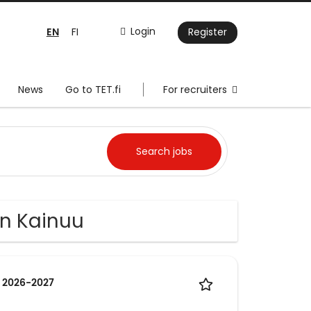
EN
Login
FI
Register
News
Go to TET.fi
For recruiters
in Kainuu
e 2026-2027