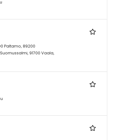
uu
00 Paltamo, 89200
0 Suomussalmi, 91700 Vaala,
uu