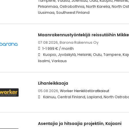
Tampere, Vaasa, Joensuu, Oulu, Kuopio, Helsinki, 
Pirkanmaa, Ostrobothnia, North Karelia, North Os
Uusimaa, Southwest Finland
Maanrakennustyöntekijä reissutöihin Mikke
07.08.2026,
Barona Rakennus Oy
1-1 999 € / month
Kuopio, Jyväskylä, Helsinki, Oulu, Tampere, Kaj
Iisalmi, Varkaus
Lihanleikkaaja
05.08.2026,
Worker Henkilöstöratkaisut
Kainuu, Central Finland, Lapland, North Ostro
Asentajia ja hitsaajia projektiin, Kajaani