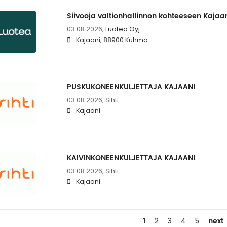
Siivooja valtionhallinnon kohteeseen Kajaan
03.08.2026,
Luotea Oyj
Kajaani, 88900 Kuhmo
PUSKUKONEENKULJETTAJA KAJAANI
03.08.2026,
Sihti
Kajaani
KAIVINKONEENKULJETTAJA KAJAANI
03.08.2026,
Sihti
Kajaani
1
next
2
3
4
5