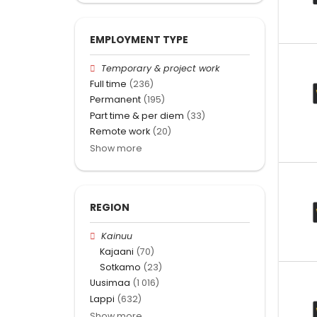
EMPLOYMENT TYPE
Temporary & project work
Full time
(236)
Permanent
(195)
Part time & per diem
(33)
Remote work
(20)
Show more
REGION
Kainuu
Kajaani
(70)
Sotkamo
(23)
Uusimaa
(1 016)
Lappi
(632)
Show more