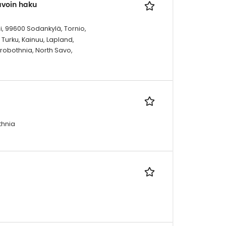
 avoin haku
i, 99600 Sodankylä, Tornio,
Turku, Kainuu, Lapland,
trobothnia, North Savo,
thnia