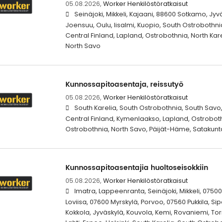
05.08.2026,
Worker Henkilöstöratkaisut
Seinäjoki, Mikkeli, Kajaani, 88600 Sotkamo, Jyv
Joensuu, Oulu, Iisalmi, Kuopio, South Ostrobothni
Central Finland, Lapland, Ostrobothnia, North Kar
North Savo
Kunnossapitoasentaja, reissutyö
05.08.2026,
Worker Henkilöstöratkaisut
South Karelia, South Ostrobothnia, South Sav
Central Finland, Kymenlaakso, Lapland, Ostrobothn
Ostrobothnia, North Savo, Päijät-Häme, Satakun
Kunnossapitoasentajia huoltoseisokkiin
05.08.2026,
Worker Henkilöstöratkaisut
Imatra, Lappeenranta, Seinäjoki, Mikkeli, 07500 
Loviisa, 07600 Myrskylä, Porvoo, 07560 Pukkila, S
Kokkola, Jyväskylä, Kouvola, Kemi, Rovaniemi, Tor