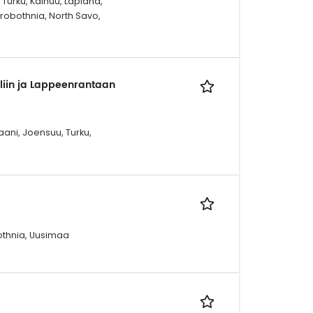
Turku, Kainuu, Lapland,
trobothnia, North Savo,
liin ja Lappeenrantaan
aani, Joensuu, Turku,
bothnia, Uusimaa