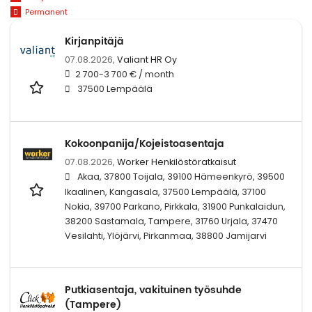
Permanent
Kirjanpitäjä
07.08.2026,
Valiant HR Oy
2 700-3 700 € / month
37500 Lempäälä
Kokoonpanija/Kojeistoasentaja
07.08.2026,
Worker Henkilöstöratkaisut
Akaa, 37800 Toijala, 39100 Hämeenkyrö, 39500
Ikaalinen, Kangasala, 37500 Lempäälä, 37100
Nokia, 39700 Parkano, Pirkkala, 31900 Punkalaidun,
38200 Sastamala, Tampere, 31760 Urjala, 37470
Vesilahti, Ylöjärvi, Pirkanmaa, 38800 Jamijarvi
Putkiasentaja, vakituinen työsuhde
(Tampere)