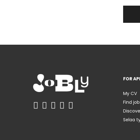
FOR AP
My CV
Find job
Discov
Selaa t