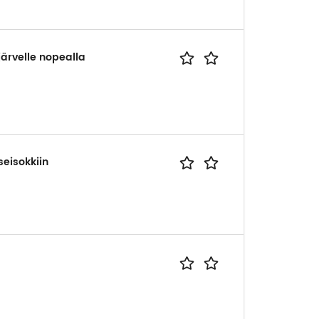
ärvelle nopealla
eisokkiin