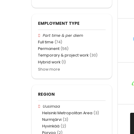
EMPLOYMENT TYPE
Part time & per diem
Full time
(74)
Permanent
(56)
Temporary & project work
(30)
Hybrid work
(1)
Show more
REGION
Uusimaa
Helsinki Metropolitan Area
(3)
Nurmijärvi
(3)
Hyvinkää
(2)
Porvoo
(2)