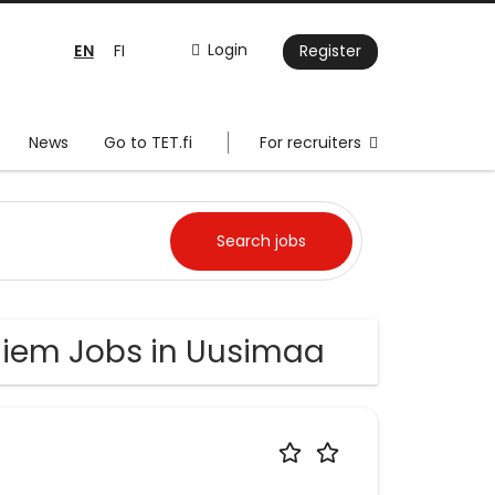
EN
Login
FI
Register
News
Go to TET.fi
For recruiters
 diem Jobs in Uusimaa