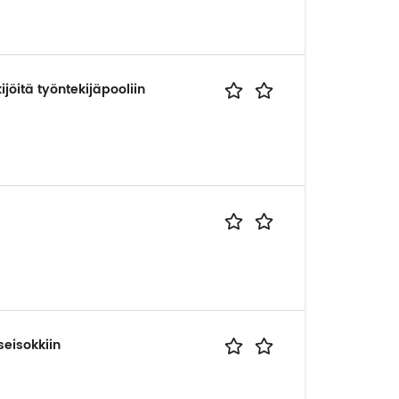
ijöitä työntekijäpooliin
eisokkiin