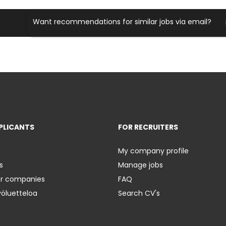
Want recommendations for similar jobs via email?
PLICANTS
FOR RECRUITERS
My company profile
s
Manage jobs
er companies
FAQ
yöluetteloa
Search CV's