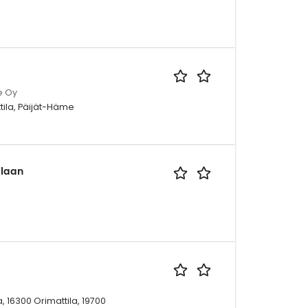
e Oy
ttila, Päijät-Häme
ilaan
a, 16300 Orimattila, 19700