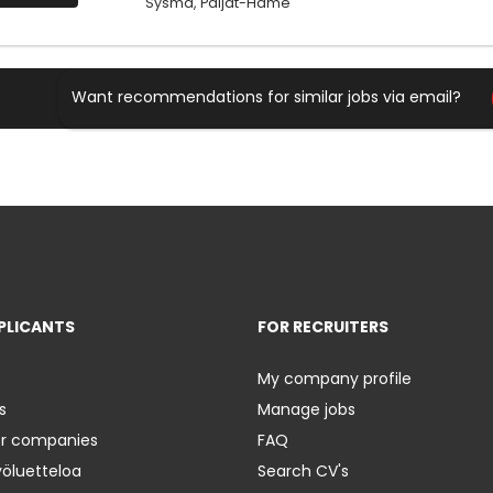
Sysmä, Päijät-Häme
Want recommendations for similar jobs via email?
PLICANTS
FOR RECRUITERS
My company profile
s
Manage jobs
er companies
FAQ
yöluetteloa
Search CV's