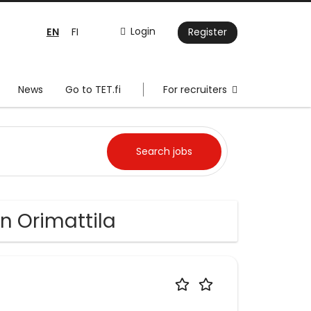
EN
Login
FI
Register
News
Go to TET.fi
For recruiters
n Orimattila