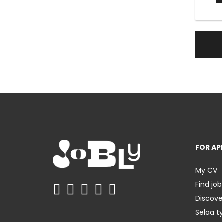
FOR AP
My CV
Find job
Discov
Selaa t