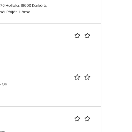
870 Hollola, 16600 Kärkölä,
ysmä, Päijät-Häme
e Oy
äme