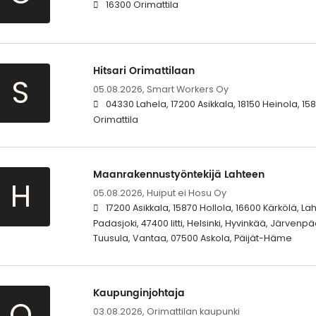
16300 Orimattila
Hitsari Orimattilaan
S
05.08.2026,
Smart Workers Oy
04330 Lahela, 17200 Asikkala, 18150 Heinola, 1587
Orimattila
Maanrakennustyöntekijä Lahteen
H
05.08.2026,
Huiput ei Hosu Oy
17200 Asikkala, 15870 Hollola, 16600 Kärkölä, Lah
Padasjoki, 47400 Iitti, Helsinki, Hyvinkää, Järvenp
Tuusula, Vantaa, 07500 Askola, Päijät-Häme
Kaupunginjohtaja
O
03.08.2026,
Orimattilan kaupunki