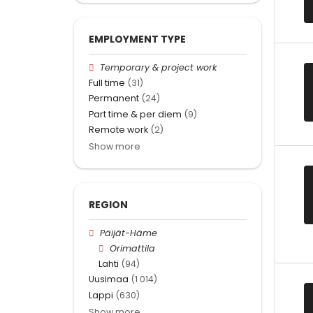
EMPLOYMENT TYPE
Temporary & project work
Full time
(31)
Permanent
(24)
Part time & per diem
(9)
Remote work
(2)
Show more
REGION
Päijät-Häme
Orimattila
Lahti
(94)
Uusimaa
(1 014)
Lappi
(630)
Show more