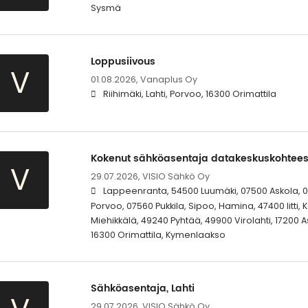
Sysmä
Loppusiivous
V
01.08.2026,
Vanaplus Oy
Riihimäki, Lahti, Porvoo, 16300 Orimattila
Kokenut sähköasentaja datakeskuskohtees
V
29.07.2026,
VISIO Sähkö Oy
Lappeenranta, 54500 Luumäki, 07500 Askola, 078
Porvoo, 07560 Pukkila, Sipoo, Hamina, 47400 Iitti, 
Miehikkälä, 49240 Pyhtää, 49900 Virolahti, 17200 As
16300 Orimattila, Kymenlaakso
Sähköasentaja, Lahti
29.07.2026,
VISIO Sähkö Oy