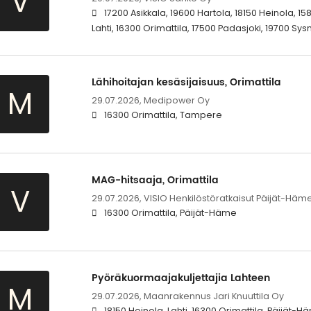
V
17200 Asikkala, 19600 Hartola, 18150 Heinola, 15
Lahti, 16300 Orimattila, 17500 Padasjoki, 19700 S
Lähihoitajan kesäsijaisuus, Orimattila
M
29.07.2026,
Medipower Oy
16300 Orimattila, Tampere
MAG-hitsaaja, Orimattila
V
29.07.2026,
VISIO Henkilöstöratkaisut Päijät-Häm
16300 Orimattila, Päijät-Häme
Pyöräkuormaajakuljettajia Lahteen
M
29.07.2026,
Maanrakennus Jari Knuuttila Oy
18150 Heinola, Lahti, 16300 Orimattila, Päijät-H