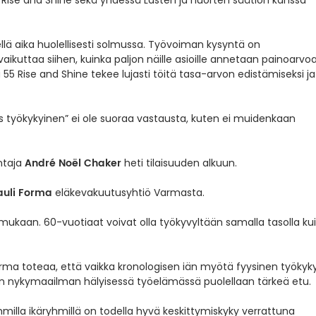
Rise and Shine sekä yhdessä Lasten ja nuorten säätiön kanssa
lä aika huolellisesti solmussa. Työvoiman kysyntä on
aikuttaa siihen, kuinka paljon näille asioille annetaan painoarvoa
a 55 Rise and Shine tekee lujasti töitä tasa-arvon edistämiseksi ja
s työkykyinen” ei ole suoraa vastausta, kuten ei muidenkaan
André Noël Chaker
ntaja
heti tilaisuuden alkuun.
auli Forma
eläkevakuutusyhtiö Varmasta.
n mukaan. 60-vuotiaat voivat olla työkyvyltään samalla tasolla ku
rma toteaa, että vaikka kronologisen iän myötä fyysinen työkyk
a on nykymaailman hälyisessä työelämässä puolellaan tärkeä etu.
lla ikäryhmillä on todella hyvä keskittymiskyky verrattuna