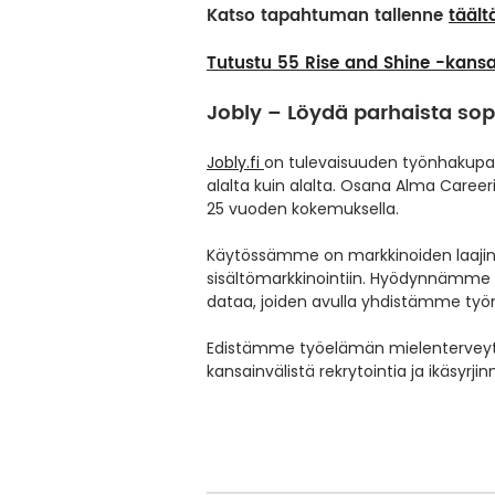
Katso tapahtuman tallenne
täält
Tutustu 55 Rise and Shine -kansa
Jobly – Löydä parhaista sop
Jobly.fi
on tulevaisuuden työnhakupal
alalta kuin alalta. Osana Alma Career
25 vuoden kokemuksella.
Käytössämme on markkinoiden laajin ja
sisältömarkkinointiin. Hyödynnämme y
dataa, joiden avulla yhdistämme työna
Edistämme työelämän mielenterveyttä,
kansainvälistä rekrytointia ja ikäsy