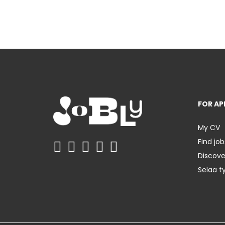
FOR AP
My CV
Find job
Discov
Selaa t