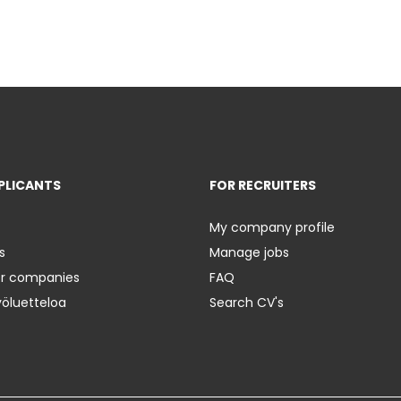
PLICANTS
FOR RECRUITERS
My company profile
s
Manage jobs
er companies
FAQ
yöluetteloa
Search CV's