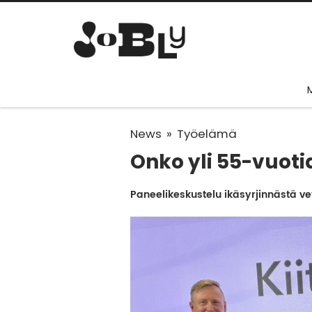
News
Työelämä
Onko yli 55-vuoti
Paneelikeskustelu ikäsyrjinnästä veti