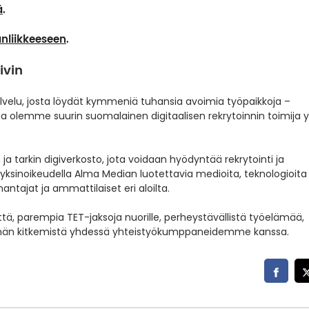
ä
.
nliikkeeseen
.
ivin
velu, josta löydät kymmeniä tuhansia avoimia työpaikkoja –
ia olemme suurin suomalainen digitaalisen rekrytoinnin toimija yl
 tarkin digiverkosto, jota voidaan hyödyntää rekrytointi­ ja
ksinoikeudella Alma Median luotettavia medioita, teknologioita 
ntajat ja ammattilaiset eri aloilta.
 parempia TET­-jaksoja nuorille, perheystävällistä työelämää,
rjinnän kitkemistä yhdessä yhteistyökumppaneidemme kanssa.