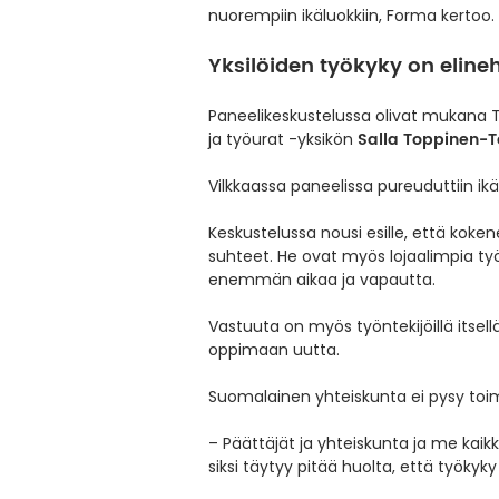
nuorempiin ikäluokkiin, Forma kertoo.
Yksilöiden työkyky on eline
Paneelikeskustelussa olivat mukana
Salla Toppinen-
ja työurat -yksikön
Vilkkaassa paneelissa pureuduttiin ikäs
Keskustelussa nousi esille, että koken
suhteet. He ovat myös lojaalimpia työ
enemmän aikaa ja vapautta.
Vastuuta on myös työntekijöillä itsel
oppimaan uutta.
Suomalainen yhteiskunta ei pysy toimin
– Päättäjät ja yhteiskunta ja me kaikk
siksi täytyy pitää huolta, että työkyk