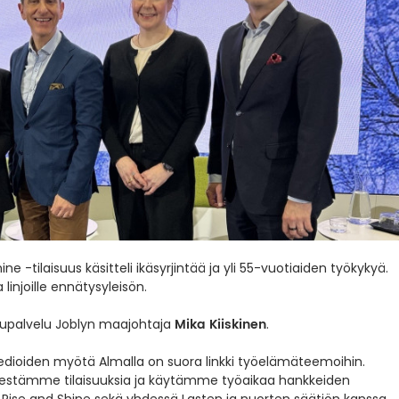
ne -tilaisuus käsitteli ikäsyrjintää ja yli 55-vuotiaiden työkykyä.
 linjoille ennätysyleisön.
Mika Kiiskinen
akupalvelu Joblyn maajohtaja
.
smedioiden myötä Almalla on suora linkki työelämäteemoihin.
ärjestämme tilaisuuksia ja käytämme työaikaa hankkeiden