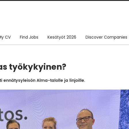
My CV
Find Jobs
Kesätyöt 2026
Discover Companies
as työkykyinen?
 ennätysyleisön Alma-talolle ja linjoille.