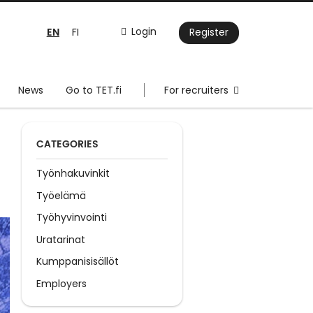
EN
Login
FI
Register
News
Go to TET.fi
For recruiters
CATEGORIES
Työnhakuvinkit
Työelämä
Työhyvinvointi
Uratarinat
Kumppanisisällöt
Employers