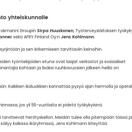
hto yhteiskunnalle
Sirpa Huuskonen
 Tokmanni Groupin
, Työterveyslaitoksen työkyk
Tanner
Jens Kohlmann
sekä AFRY Finland Oy:n
.
yrjintään ja sen kitkemiseen tarvittaviin keinoihin.
eiden työntekijöiden etuna ovat laajat verkostot ja sosiaaliset
nantajia kohtaan ja lisäksi ruuhkavuosien jälkeen heillä on
lään. Kaikkien ikäluokkien kannattaa pysyä ajan hermolla ja opetel
nassa, jos yli 55-vuotiaita ei pidetä työkykyisinä.
i tarvitsevat herätyskellon. Meidän tulee olla pitempään töissä j
y säilyy kaikissa ikäryhmissä, Jens Kohlmann kiteyttää.