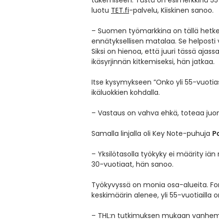
tukemiseen. Tästä on esimerkkinä 55 
luotu
TET.fi
-palvelu, Kiiskinen sanoo.
– Suomen työmarkkina on tällä hetkel
ennätyksellisen matalaa. Se helposti v
Siksi on hienoa, että juuri tässä ajass
ikäsyrjinnän kitkemiseksi, hän jatkaa.
Itse kysymykseen ”Onko yli 55-vuotia
ikäluokkien kohdalla.
– Vastaus on vahva ehkä, toteaa juo
P
Samalla linjalla oli Key Note-puhuja
– Yksilötasolla työkyky ei määrity iä
30-vuotiaat, hän sanoo.
Työkyvyssä on monia osa-alueita. Fo
keskimäärin alenee, yli 55-vuotiaill
– THL:n tutkimuksen mukaan vanhemmi