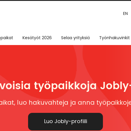
EN
paikat
Kesätyöt 2026
Selaa yrityksiä
Työnhakuvinkit
oisia työpaikkoja Jobly-
ikat, luo hakuvahteja ja anna työpaikkoje
Luo Jobly-profiili