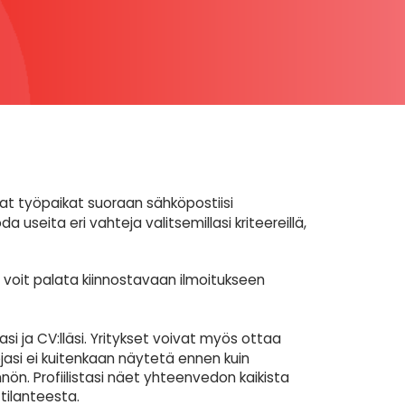
t työpaikat suoraan sähköpostiisi
da useita eri vahteja valitsemillasi kriteereillä,
voit palata kiinnostavaan ilmoitukseen
lasi ja CV:lläsi. Yritykset voivat myös ottaa
ojasi ei kuitenkaan näytetä ennen kuin
n. Profiilistasi näet yhteenvedon kaikista
 tilanteesta.