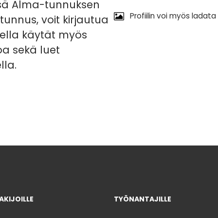
essä Alma-tunnuksen
Profiilin voi myös ladata
tunnus, voit kirjautua
ella käytät myös
oa sekä luet
lla.
KIJOILLE
TYÖNANTAJILLE