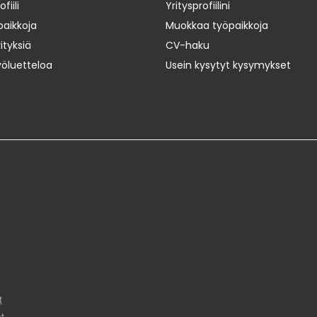
iili
Yritysprofiilini
paikkoja
Muokkaa työpaikkoja
ityksiä
CV-haku
yöluetteloa
Usein kysytyt kysymykset