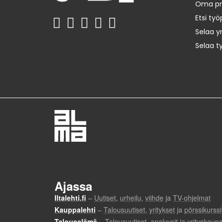
Oma prof
Etsi työ
Selaa yr
Selaa t