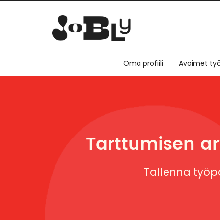
Oma profiili
Avoimet työ
Tarttumisen arv
Tallenna työpa