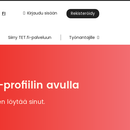
FI
Kirjaudu sisään
Rekisteröidy
Siirry TET.fi-palveluun
Työnantajille
profiilin avulla
n löytää sinut.