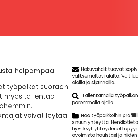
Hakuvahdit tuovat sopiva
hausta helpompaa.
valitsemaltasi alalta. Voit luo
aloilla ja sijainneilla.
at työpaikat suoraan
it myös tallentaa
Tallentamalla työpaikan 
paremmalla ajalla.
myöhemmin.
nantajat voivat löytää
Hae työpaikkoihin profiilil
sinuun yhteyttä. Henkilötiet
hyväksyt yhteydenottopyynnö
avoimista hauistasi ja niiden