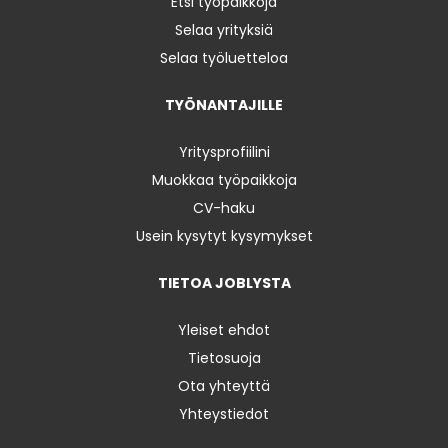
Etsi työpaikkoja
Selaa yrityksiä
Selaa työluetteloa
TYÖNANTAJILLE
Yritysprofiilini
Muokkaa työpaikkoja
CV-haku
Usein kysytyt kysymykset
TIETOA JOBLYSTA
Yleiset ehdot
Tietosuoja
Ota yhteyttä
Yhteystiedot