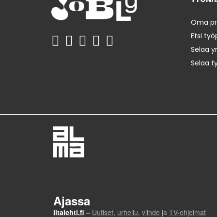
Oma prof
Etsi työ
Selaa yr
Selaa t