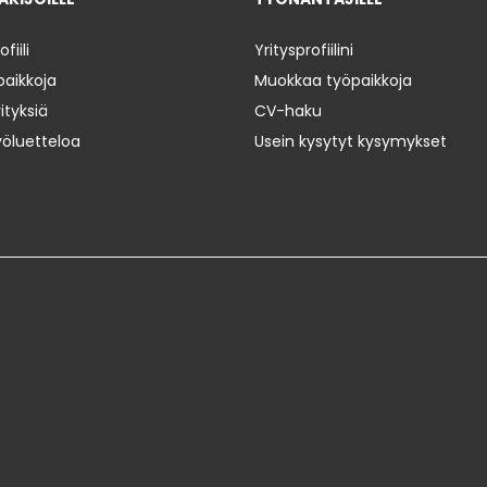
iili
Yritysprofiilini
paikkoja
Muokkaa työpaikkoja
ityksiä
CV-haku
yöluetteloa
Usein kysytyt kysymykset