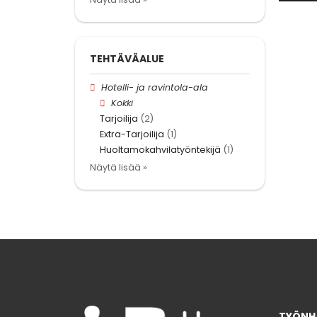
TEHTÄVÄALUE
Hotelli- ja ravintola-ala
Kokki
Tarjoilija
(2)
Extra-Tarjoilija
(1)
Huoltamokahvilatyöntekijä
(1)
Näytä lisää »
TYÖNHA