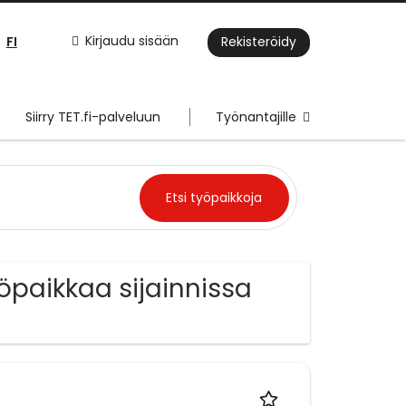
FI
Kirjaudu sisään
Rekisteröidy
Siirry TET.fi-palveluun
Työnantajille
yöpaikkaa sijainnissa