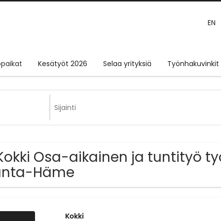
EN
paikat
Kesätyöt 2026
Selaa yrityksiä
Työnhakuvinkit
Kokki Osa-aikainen ja tuntityö t
anta-Häme
Kokki