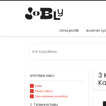
Oma profiili
Avoimet työ
3 
NYKYINEN HAKU
K
Kokki
Kanta-Häme
Osa-aikainen ja tuntityö
Tyhjennä haku