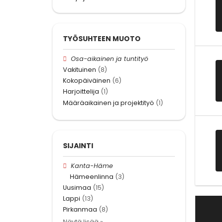
TYÖSUHTEEN MUOTO
Osa-aikainen ja tuntityö
Vakituinen
(8)
Kokopäiväinen
(6)
Harjoittelija
(1)
Määräaikainen ja projektityö
(1)
SIJAINTI
Kanta-Häme
Hämeenlinna
(3)
Uusimaa
(15)
Lappi
(13)
Pirkanmaa
(8)
Näytä lisää »