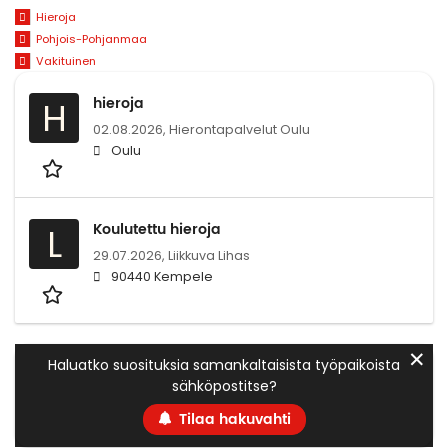
Hieroja
Pohjois-Pohjanmaa
Vakituinen
hieroja
H
02.08.2026,
Hierontapalvelut Oulu
Oulu
Koulutettu hieroja
L
29.07.2026,
Liikkuva Lihas
90440 Kempele
✕
Haluatko suosituksia samankaltaisista työpaikoista
sähköpostitse?
Tilaa hakuvahti