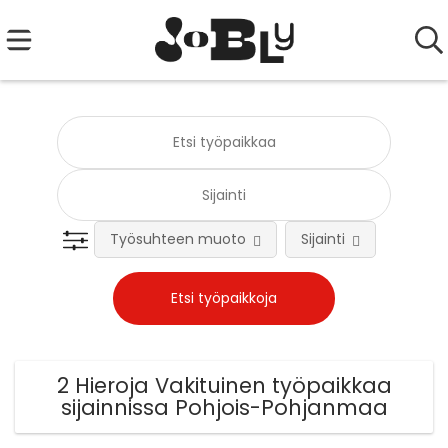
Työsuhteen muoto
Sijainti
Tehtä
2 Hieroja Vakituinen työpaikkaa
sijainnissa Pohjois-Pohjanmaa