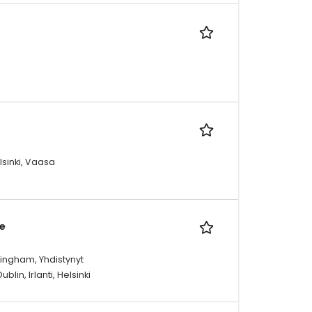
lsinki, Vaasa
e
ingham, Yhdistynyt
in, Irlanti, Helsinki