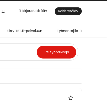
FI
Kirjaudu sisään
Rekisteröidy
Siirry TET.fi-palveluun
Työnantajille