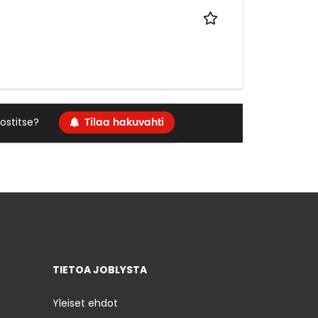
Tilaa hakuvahti
ostitse?
TIETOA JOBLYSTA
Yleiset ehdot