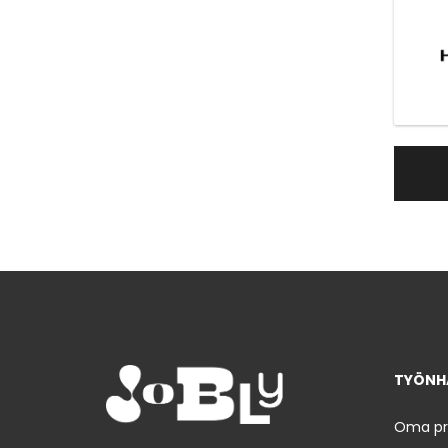
TYÖNHA
Oma prof