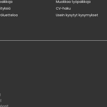
paikkoja
Muokkaa työpaikkoja
ityksiä
CV-haku
yöluetteloa
Usein kysytyt kysymykset