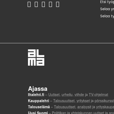
Etsi työ
Selaa yr
Selaa t