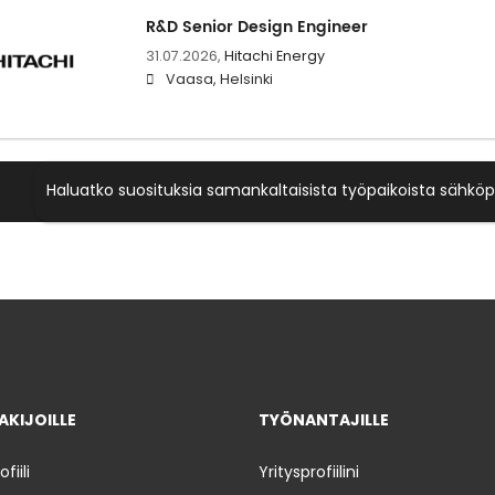
R&D Senior Design Engineer
31.07.2026,
Hitachi Energy
Vaasa, Helsinki
Haluatko suosituksia samankaltaisista työpaikoista sähköp
KIJOILLE
TYÖNANTAJILLE
iili
Yritysprofiilini