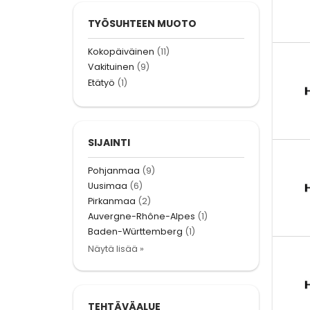
TYÖSUHTEEN MUOTO
Kokopäiväinen
(11)
Vakituinen
(9)
Etätyö
(1)
SIJAINTI
Pohjanmaa
(9)
Uusimaa
(6)
Pirkanmaa
(2)
Auvergne-Rhône-Alpes
(1)
Baden-Württemberg
(1)
Näytä lisää »
TEHTÄVÄALUE