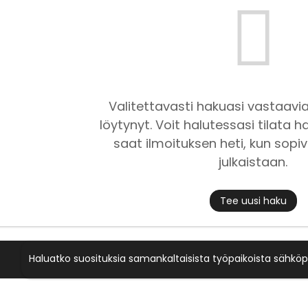
Valitettavasti hakuasi vastaavia
löytynyt. Voit halutessasi tilata ha
saat ilmoituksen heti, kun sopiv
julkaistaan.
Tee uusi haku
Haluatko suosituksia samankaltaisista työpaikoista sähköp