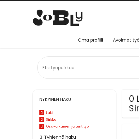
Oma profiili
Avoimet työ
0 
NYKYINEN HAKU
Si
Laki
Sirkka
Osa-aikainen ja tuntityö
Tyhjennä haku