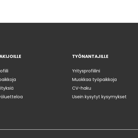
KIJOILLE
TYÖNANTAJILLE
iili
Yritysprofiilini
paikkoja
Muokkaa työpaikkoja
ityksiä
CV-haku
yöluetteloa
Usein kysytyt kysymykset