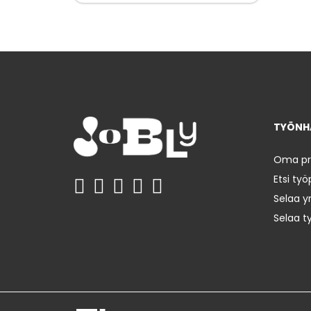
TYÖNHA
Oma prof
Etsi työ
Selaa yr
Selaa t