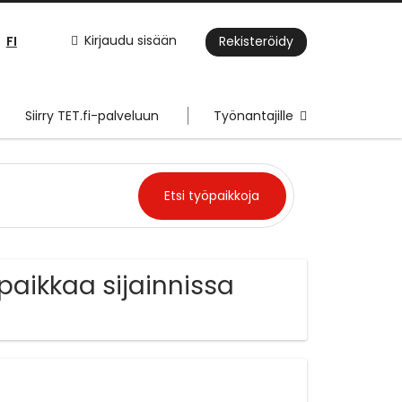
FI
Kirjaudu sisään
Rekisteröidy
Siirry TET.fi-palveluun
Työnantajille
paikkaa sijainnissa