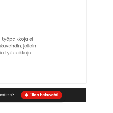
 työpaikkoja ei
kuvahdin, jolloin
ia työpaikkoja
Tilaa hakuvahti
ostitse?