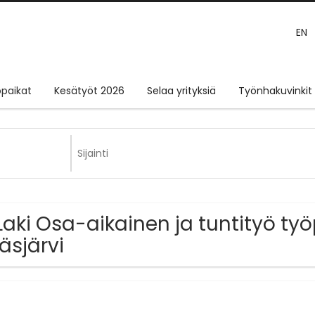
EN
paikat
Kesätyöt 2026
Selaa yrityksiä
Työnhakuvinkit
Laki Osa-aikainen ja tuntityö työ
läsjärvi