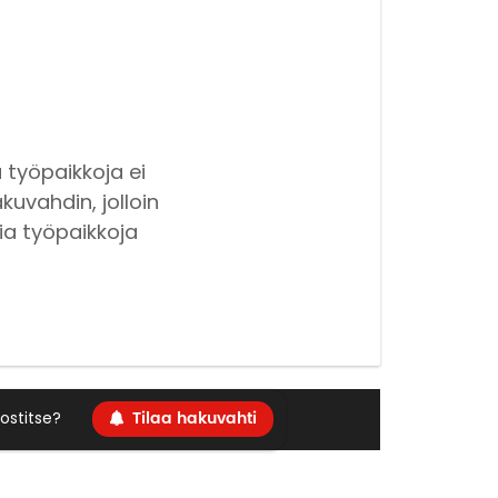
 työpaikkoja ei
kuvahdin, jolloin
ia työpaikkoja
Tilaa hakuvahti
ostitse?