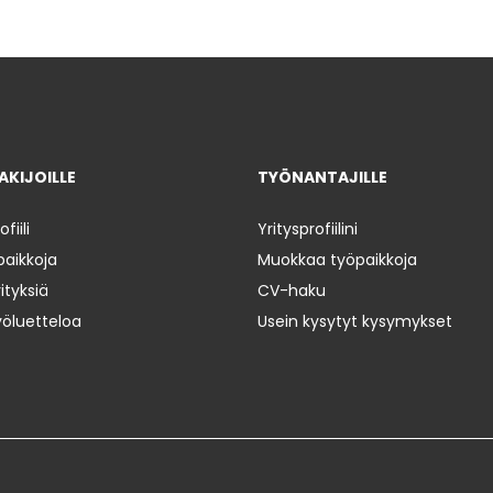
KIJOILLE
TYÖNANTAJILLE
iili
Yritysprofiilini
paikkoja
Muokkaa työpaikkoja
ityksiä
CV-haku
yöluetteloa
Usein kysytyt kysymykset