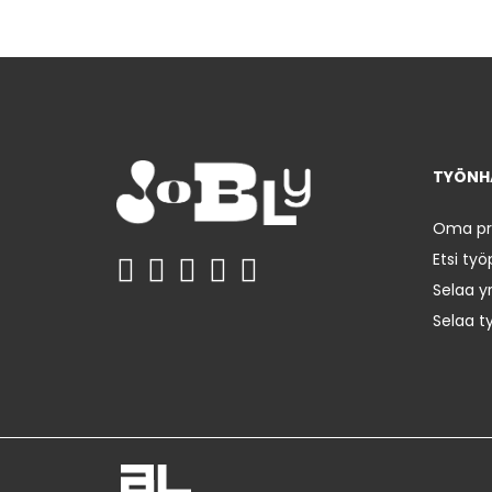
TYÖNHA
Oma prof
Etsi työ
Selaa yr
Selaa t