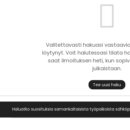
Valitettavasti hakuasi vastaavia
löytynyt. Voit halutessasi tilata ha
saat ilmoituksen heti, kun sopiv
julkaistaan.
Tee uusi haku
Haluatko suosituksia samankaltaisista työpaikoista sähköp