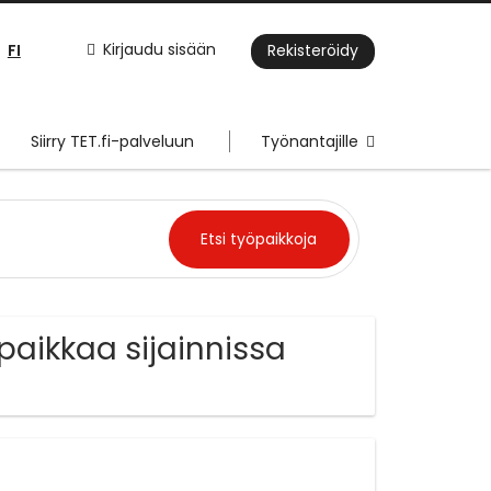
FI
Kirjaudu sisään
Rekisteröidy
Siirry TET.fi-palveluun
Työnantajille
paikkaa sijainnissa