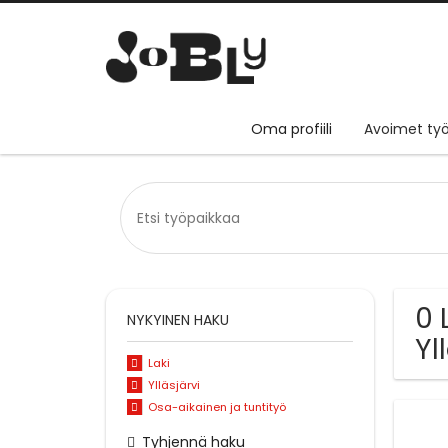
Oma profiili
Avoimet työ
0 
NYKYINEN HAKU
Yl
Laki
Ylläsjärvi
Osa-aikainen ja tuntityö
Tyhjennä haku