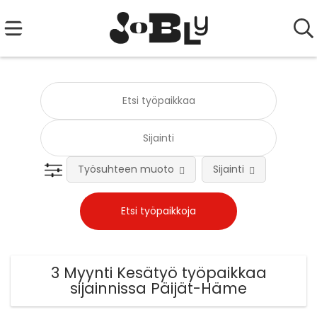
Työsuhteen muoto
Sijainti
Tehtä
3 Myynti Kesätyö työpaikkaa
sijainnissa Päijät-Häme