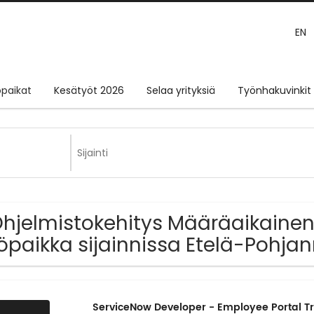
EN
paikat
Kesätyöt 2026
Selaa yrityksiä
Työnhakuvinkit
Ohjelmistokehitys Määräaikainen 
öpaikka sijainnissa Etelä-Pohj
ServiceNow Developer - Employee Portal T