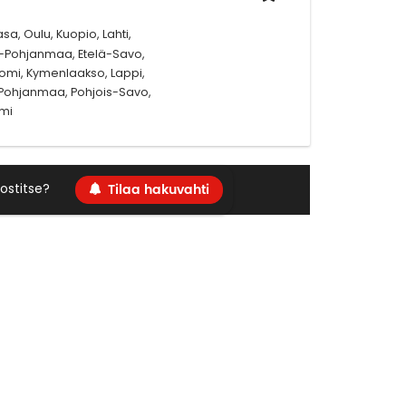
a, Oulu, Kuopio, Lahti,
elä-Pohjanmaa, Etelä-Savo,
omi, Kymenlaakso, Lappi,
-Pohjanmaa, Pohjois-Savo,
mi
Tilaa hakuvahti
ostitse?