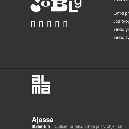
Oma prof
Etsi työ
Selaa yr
Selaa t