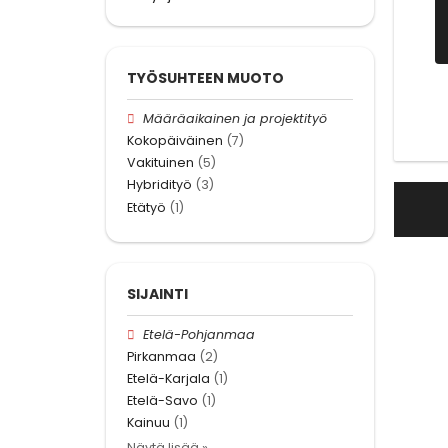
TYÖSUHTEEN MUOTO
Määräaikainen ja projektityö
Kokopäiväinen
(7)
Vakituinen
(5)
Hybridityö
(3)
Etätyö
(1)
SIJAINTI
Etelä-Pohjanmaa
Pirkanmaa
(2)
Etelä-Karjala
(1)
Etelä-Savo
(1)
Kainuu
(1)
Näytä lisää »