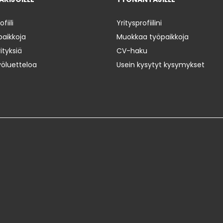
iili
Yritysprofiilini
paikkoja
Muokkaa työpaikkoja
ityksiä
CV-haku
yöluetteloa
Usein kysytyt kysymykset