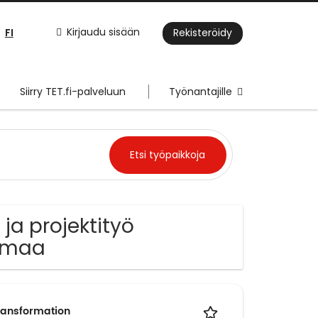
FI
Kirjaudu sisään
Rekisteröidy
Siirry TET.fi-palveluun
Työnantajille
ja projektityö
anmaa
ransformation