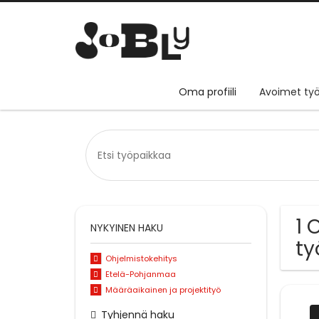
Oma profiili
Avoimet työ
1 
NYKYINEN HAKU
ty
Ohjelmistokehitys
Etelä-Pohjanmaa
Määräaikainen ja projektityö
Tyhjennä haku