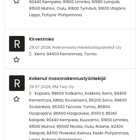
90440 Kempele, 91900 Liminka, 91980 Lumijoki,
91500 Muhos, Oulu, 91800 Tyrnävä, 91600 Utajärvi,
Lappi, Pohjois-Pohjanmaa
Kirvesmies
R
29.07.2026,
Rekrymesta Henkilöstöpalvelut Oy
Kemi, 94400 Keminmaa, Tornio
Kokenut maanrakennustyöntekijä
R
29.07.2026,
RM Two Oy
Kajaani, 88600 Sotkamo, Kokkola, Kemi, 94400
Keminmaa, Kittilä, Rovaniemi, 95200 Simo, 99600
Sodankylä, 95300 Tervola, Tornio, 85800
Haapajärvi, 86600 Haapavesi, 91100 II, 85140
Kalajoki, 90440 Kempele, Kuusamo, 91900 Liminka,
91500 Muhos, 85500 Nivala, Oulu, Raahe, 92400
Siikajoki, 84100 Ylivieska, Kainuu, Keski-Pohjanmaa,
Lappi, Pohjois-Pohjanmaa