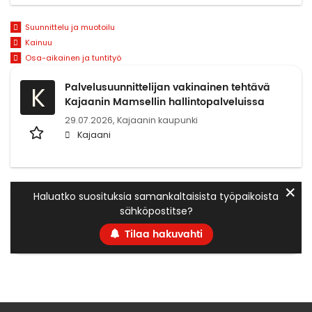
Suunnittelu ja muotoilu
Kainuu
Osa-aikainen ja tuntityö
Palvelusuunnittelijan vakinainen tehtävä
K
Kajaanin Mamsellin hallintopalveluissa
29.07.2026,
Kajaanin kaupunki
Kajaani
✕
Haluatko suosituksia samankaltaisista työpaikoista
sähköpostitse?
Tilaa hakuvahti