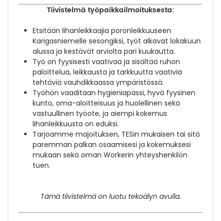
Tiivistelmä työpaikkailmoituksesta:
Etsitään lihanleikkaajia poronleikkuuseen
Karigasniemelle sesongiksi, työt alkavat lokakuun
alussa ja kestävät arviolta pari kuukautta.
Työ on fyysisesti vaativaa ja sisältää ruhon
paloittelua, leikkausta ja tarkkuutta vaativia
tehtäviä vauhdikkaassa ympäristössä.
Työhön vaaditaan hygieniapassi, hyvä fyysinen
kunto, oma-aloitteisuus ja huolellinen sekä
vastuullinen työote, ja aiempi kokemus
lihanleikkuusta on eduksi.
Tarjoamme majoituksen, TESin mukaisen tai sitä
paremman palkan osaamisesi ja kokemuksesi
mukaan sekä oman Workerin yhteyshenkilön
tuen.
Tämä tiivistelmä on luotu tekoälyn avulla.