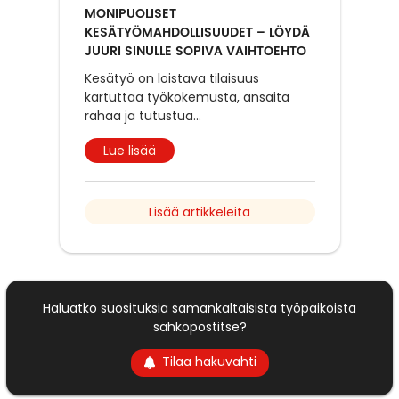
MONIPUOLISET
KESÄTYÖMAHDOLLISUUDET – LÖYDÄ
JUURI SINULLE SOPIVA VAIHTOEHTO
Kesätyö on loistava tilaisuus
kartuttaa työkokemusta, ansaita
rahaa ja tutustua
...
Lue lisää
Lisää artikkeleita
Haluatko suosituksia samankaltaisista työpaikoista
sähköpostitse?
Tilaa hakuvahti