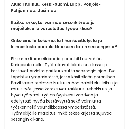
Alue: | Kainuu, Keski-Suomi, Lappi, Pohjois-
Pohjanmaa, Uusimaa
Etsitkö syksyksi varmaa sesonkityötä ja
majoituksella varustettua työpaikkaa?
Onko sinulla kokemusta lihankäsittelystä ja
kiinnostusta poronleikkuuseen Lapin seosongissa?
lihanleikkaajia
Etsimme
poronleikkuutyöhön
Karigasniemelle. Työt alkavat lokakuun alussa ja
kestävät arviolta pari kuukautta seosongin ajan. Työ
tapahtuu ympäristössä, jossa käsitellään poronlihaa.
Päivittäisiin tehtäviin kuuluu ruhon paloittelu, leikuu ja
muut työt, jossa korostuvat tarkkuus, tehokkuus ja
hyvä työrytmi. Työ on fyysisesti vaativaa ja
edellyttää hyvää kestävyyttä sekä valmiutta
työskennellä vauhdikkaassa ympäristössä.
Työntekijöille majoitus, mikä tekee arjesta sujuvaa
sesongin aikana.