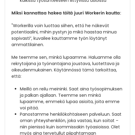
kaikissa työsuhteeseen liittyvissä asioissa
Miksi kannattaa hakea töitä juuri Workerin kautta:
"Workerilla voin luottaa siihen, että he näkevät
potentiaalini, mihin pystyn ja mikä haastaa minua
sopivasti”, kuvailee kauttamme työn löytänyt
ammattilainen.
Me teemme sen, minkä lupaamme. Haluamme olla
rekrytoijana ja työnantajana joustava, luotettava ja
oikeudenmukainen. Käytännössä tämä tarkoittaa,
että:
Meillä on reilu meininki. Saat aina työsopimuksen
ja palkan ajallaan. Teemme sen minkä
lupaamme, emmekä lupaa asioita, joita emme
voi pitää.
Panostamme henkilökohtaiseen palveluun. Saat
oman yhteyshenkilön, joka vastaa, kun soitat –
niin pienissä kuin isommissakin työasioissa. Olet
myös aina tervetullut piipahtamaan