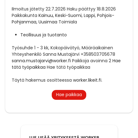
Ilmoitus jätetty
22.7.2026
Haku päättyy
18.8.2026
Paikkakunta
Kainuu, Keski-Suomi, Lappi, Pohjois-
Pohjanmaa, Uusimaa
Toimiala
Teollisuus ja tuotanto
Työsuhde
1 - 3 kk, Kokopäivätyö, Määräaikainen
Yhteyshenkilö
Sanna Mustajärvi +358503705678
sanna.mustajarvi@worker.fi
Paikkoja avoinna
2
Hae
tätä työpaikkaa
Hae tätä työpaikkaa
Täytä hakemus osoitteessa
worker.likeit.fi
.
Hae paikkaa
LUE LISÄÄ YRITYKSESTÄ WORKER