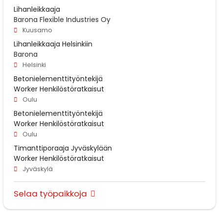
Lihanleikkaaja
Barona Flexible Industries Oy
Kuusamo
Lihanleikkaaja Helsinkiin
Barona
Helsinki
Betonielementtityöntekijä
Worker Henkilöstöratkaisut
Oulu
Betonielementtityöntekijä
Worker Henkilöstöratkaisut
Oulu
Timanttiporaaja Jyväskylään
Worker Henkilöstöratkaisut
Jyväskylä
Selaa työpaikkoja