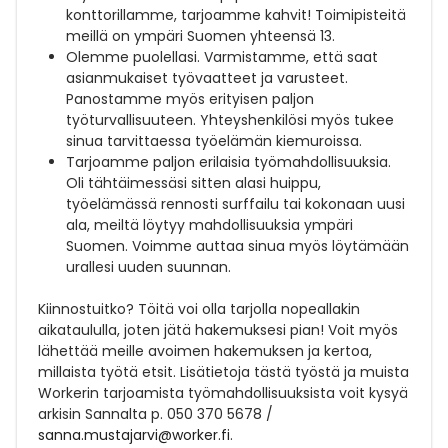
konttorillamme, tarjoamme kahvit! Toimipisteitä
meillä on ympäri Suomen yhteensä 13.
Olemme puolellasi. Varmistamme, että saat
asianmukaiset työvaatteet ja varusteet.
Panostamme myös erityisen paljon
työturvallisuuteen. Yhteyshenkilösi myös tukee
sinua tarvittaessa työelämän kiemuroissa.
Tarjoamme paljon erilaisia työmahdollisuuksia.
Oli tähtäimessäsi sitten alasi huippu,
työelämässä rennosti surffailu tai kokonaan uusi
ala, meiltä löytyy mahdollisuuksia ympäri
Suomen. Voimme auttaa sinua myös löytämään
urallesi uuden suunnan.
Kiinnostuitko?
Töitä voi olla tarjolla nopeallakin
aikataululla, joten jätä hakemuksesi pian! Voit myös
lähettää meille avoimen hakemuksen ja kertoa,
millaista työtä etsit. Lisätietoja tästä työstä ja muista
Workerin tarjoamista työmahdollisuuksista voit kysyä
arkisin Sannalta p. 050 370 5678 /
sanna.mustajarvi@worker.fi
.