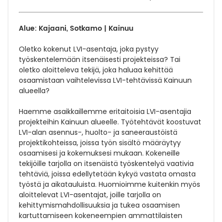
Alue: Kajaani, Sotkamo | Kainuu
Oletko kokenut LVI-asentaja, joka pystyy
työskentelemään itsenäisesti projekteissa? Tai
oletko aloitteleva tekijä, joka haluaa kehittää
osaamistaan vaihtelevissa LVI-tehtävissä Kainuun
alueella?
Haemme asaikkaillemme eritaitoisia LVI-asentajia
projekteihin Kainuun alueelle. Työtehtävät koostuvat
LVI-alan asennus-, huolto- ja saneeraustöistä
projektikohteissa, joissa työn sisältö määräytyy
osaamisesi ja kokemuksesi mukaan. Kokeneille
tekijöille tarjolla on itsenäistä työskentelyä vaativia
tehtäviä, joissa edellytetään kykyä vastata omasta
työstä ja aikatauluista. Huomioimme kuitenkin myös
aloittelevat LVI-asentajat, joille tarjolla on
kehittymismahdollisuuksia ja tukea osaamisen
kartuttamiseen kokeneempien ammattilaisten