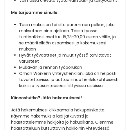
Voimassa olevata työturvallisuus- ja tulityökortit
Me tarjoamme sinulle:
Tesin mukaisen tai sitä paremman palkan, joka
maksetaan aina ajallaan. Tässä työssä
tuntipalkkasi asettuu 15,23-20,00 euron välille, ja
se määritellään osaamisesi ja kokemuksesi
mukaan
Hyvät työvaatteet ja muut työssä tarvittavat
varusteet
Mukavan ja rennon työporukan
Oman Workerin yhteyshenkilön, joka on helposti
tavoitettavissa ja auttaa sinua henkilökohtaisesti
kaikissa työsuhteeseesi liittyvissä asioissa
Kiinnostuitko? Jätä hakemuksesi!
Jätä hakemuksesi klikkaamalla hakupainiketta.
Käymme hakemuksia läpi jatkuvasti ja
haastattelemme hakijoita jo hakuaikana. Olemme
haastatteluun kutsuttaviin hakijoihin yhteydessä