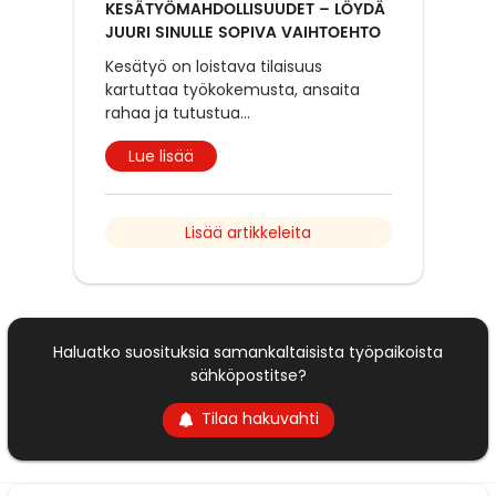
KESÄTYÖMAHDOLLISUUDET – LÖYDÄ
JUURI SINULLE SOPIVA VAIHTOEHTO
Kesätyö on loistava tilaisuus
kartuttaa työkokemusta, ansaita
rahaa ja tutustua
...
Lue lisää
Lisää artikkeleita
Haluatko suosituksia samankaltaisista työpaikoista
sähköpostitse?
Tilaa hakuvahti