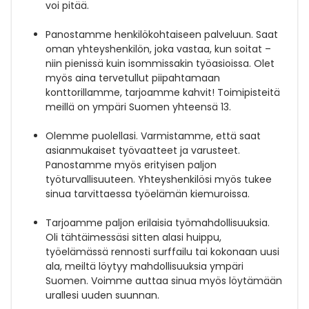
voi pitää.
Panostamme henkilökohtaiseen palveluun
. Saat
oman yhteyshenkilön, joka
vastaa,
kun soitat –
niin pienissä kuin isommissakin työasioissa. Olet
myös aina tervetullut piipahtamaan
konttorillamme, tarjoamme kahvit! Toimipisteitä
meillä on ympäri Suomen yhteensä 13.
Olemme puolellasi
. Varmistamme, että saat
asianmukaiset työvaatteet ja varusteet.
Panostamme myös erityisen paljon
työturvallisuuteen. Yhteyshenkilösi myös tukee
sinua tarvittaessa työelämän kiemuroissa.
Tarjoamme paljon erilaisia työmahdollisuuksia
.
Oli tähtäimessäsi sitten alasi huippu,
työelämässä rennosti surffailu tai kokonaan uusi
ala, meiltä löytyy mahdollisuuksia ympäri
Suomen. Voimme auttaa sinua myös löytämään
urallesi uuden suunnan.