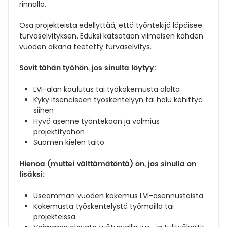
rinnalla.
Osa projekteista edellyttää, että työntekijä läpäisee
turvaselvityksen. Eduksi katsotaan viimeisen kahden
vuoden aikana teetetty turvaselvitys.
Sovit tähän työhön, jos sinulta löytyy:
LVI-alan koulutus tai työkokemusta alalta
Kyky itsenäiseen työskentelyyn tai halu kehittyä
siihen
Hyvä asenne työntekoon ja valmius
projektityöhön
Suomen kielen taito
Hienoa (muttei välttämätöntä) on, jos sinulla on
lisäksi:
Useamman vuoden kokemus LVI-asennustöistä
Kokemusta työskentelystä työmailla tai
projekteissa