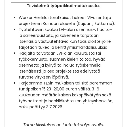
Tiivistelmä työpaikkailmoituksesta:
Worker Henkilöstöratkaisut hakee LVI-asentajia
projekteihin Kainuun alueelle (Kajaani, Sotkamo).
Työtehtäviin kuuluu LVI-alan asennus-, huolto-
ja saneeraustöitä, ja kokeneille tarjotaan
itsenäisiä vastuutehtäviä kun taas aloittelijoille
tarjotaan tukea ja kehittymismahdollisuuksia.
Hakijalta toivotaan LVI-alan koulutusta tai
työkokemusta, suomen kielen taitoa, hyvää
asennetta ja kykyä tai halua työskennellä
itsenäisesti, ja osa projekteista edellyttää
turvaselvityksen läpäisyä.
Tarjoamme TESin mukaisen tai sitä paremman
tuntipalkan 15,23–20,00 euron väliltä, 3–6
kuukauden määräaikaisen kokopäivätyön sekä
työvaatteet ja henkilökohtaisen yhteyshenkilön;
haku päättyy 3.7.2026.
Tämä tiivistelmä on luotu tekoälyn avulla.