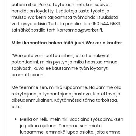
puhelimitse. Paikka täytetään heti, kun sopivat
henkilöt on löydetty. Lisätietoja tästä työstä ja
muista Workerin tarjoamista työmahdollisuuksista
voit kysyä arkisin Terhiltä puhelimitse 050 544 6533
tai sähköpostilla
terhi.karresmaa@worker.fi
.
Miksi kannattaa hakea töitä juuri Workerin kautta:
”Workerilla voin luottaa siihen, että he näkevät
potentiaalini, mihin pystyn ja mikä haastaa minua
sopivasti”, kuvailee kauttamme työn löytänyt
ammattilainen.
Me teemme sen, minkä lupaamme. Haluamme olla
rekrytoijana ja työnantajana joustava, luotettava ja
oikeudenmukainen. Käytännössä tämä tarkoittaa,
että:
Meillä on reilu meininki.
Saat aina työsopimuksen
ja palkan ajallaan. Teemme sen minkä
lupaamme, emmekä lupaa asioita, joita emme