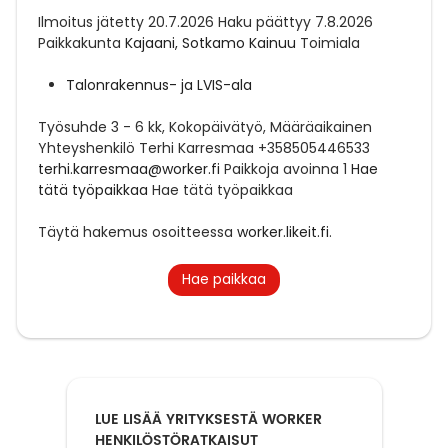
Ilmoitus jätetty
20.7.2026
Haku päättyy
7.8.2026
Paikkakunta
Kajaani, Sotkamo Kainuu
Toimiala
Talonrakennus- ja LVIS-ala
Työsuhde
3 - 6 kk, Kokopäivätyö, Määräaikainen
Yhteyshenkilö
Terhi Karresmaa +358505446533
terhi.karresmaa@worker.fi
Paikkoja avoinna
1
Hae
tätä työpaikkaa
Hae tätä työpaikkaa
Täytä hakemus osoitteessa
worker.likeit.fi
.
Hae paikkaa
LUE LISÄÄ YRITYKSESTÄ WORKER
HENKILÖSTÖRATKAISUT