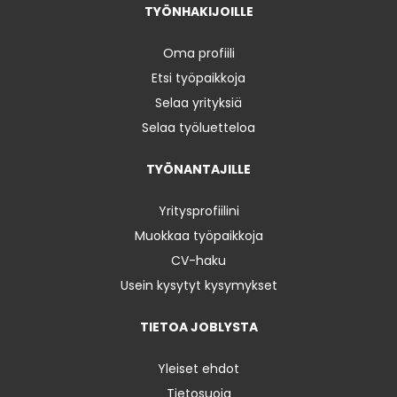
TYÖNHAKIJOILLE
Oma profiili
Etsi työpaikkoja
Selaa yrityksiä
Selaa työluetteloa
TYÖNANTAJILLE
Yritysprofiilini
Muokkaa työpaikkoja
CV-haku
Usein kysytyt kysymykset
TIETOA JOBLYSTA
Yleiset ehdot
Tietosuoja