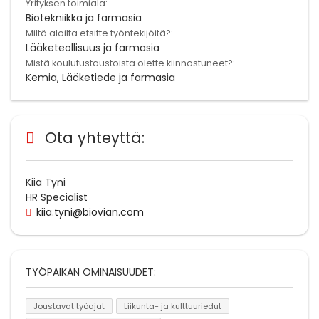
Yrityksen toimiala:
Biotekniikka ja farmasia
Miltä aloilta etsitte työntekijöitä?:
Lääketeollisuus ja farmasia
Mistä koulutustaustoista olette kiinnostuneet?:
Kemia, Lääketiede ja farmasia
Ota yhteyttä:
Kiia Tyni
HR Specialist
kiia.tyni@biovian.com
TYÖPAIKAN OMINAISUUDET:
Joustavat työajat
Liikunta- ja kulttuuriedut