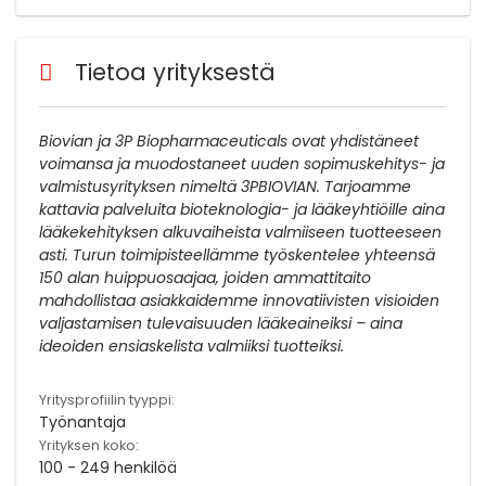
Tietoa yrityksestä
Biovian ja 3P Biopharmaceuticals ovat yhdistäneet
voimansa ja muodostaneet uuden sopimuskehitys- ja
valmistusyrityksen nimeltä 3PBIOVIAN. Tarjoamme
kattavia palveluita bioteknologia- ja lääkeyhtiöille aina
lääkekehityksen alkuvaiheista valmiiseen tuotteeseen
asti. Turun toimipisteellämme työskentelee yhteensä
150 alan huippuosaajaa, joiden ammattitaito
mahdollistaa asiakkaidemme innovatiivisten visioiden
valjastamisen tulevaisuuden lääkeaineiksi – aina
ideoiden ensiaskelista valmiiksi tuotteiksi.
Yritysprofiilin tyyppi:
Työnantaja
Yrityksen koko:
100 - 249 henkilöä