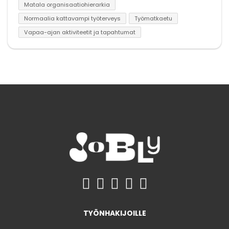
Matala organisaatiohierarkia
Normaalia kattavampi työterveys
Työmatkaetu
Vapaa-ajan aktiviteetit ja tapahtumat
TYÖNHAKIJOILLE