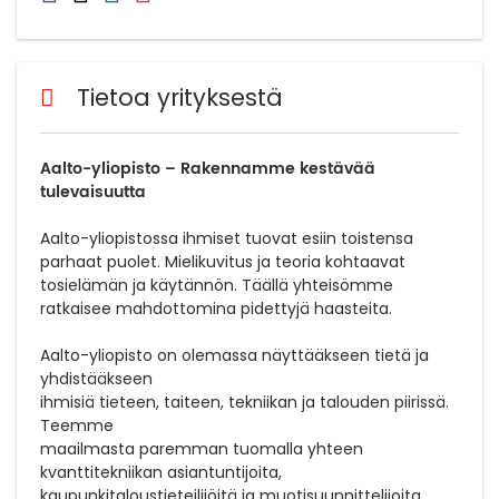
Tietoa yrityksestä
Aalto-yliopisto – Rakennamme kestävää
tulevaisuutta
Aalto-yliopistossa ihmiset tuovat esiin toistensa
parhaat puolet. Mielikuvitus ja teoria kohtaavat
tosielämän ja käytännön. Täällä yhteisömme
ratkaisee mahdottomina pidettyjä haasteita.
Aalto-yliopisto on olemassa näyttääkseen tietä ja
yhdistääkseen
ihmisiä tieteen, taiteen, tekniikan ja talouden piirissä.
Teemme
maailmasta paremman tuomalla yhteen
kvanttitekniikan asiantuntijoita,
kaupunkitaloustieteilijöitä ja muotisuunnittelijoita.