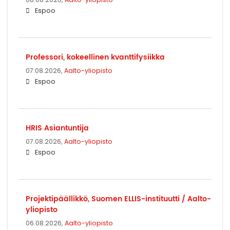
Espoo
Pro­fes­so­ri, ko­keel­li­nen kvant­ti­fy­siik­ka
07.08.2026,
Aalto-yliopisto
Espoo
HRIS Asian­tun­ti­ja
07.08.2026,
Aalto-yliopisto
Espoo
Pro­jek­ti­pääl­lik­kö, Suo­men ELLIS-​instituutti / Aalto-​
yliopisto
06.08.2026,
Aalto-yliopisto