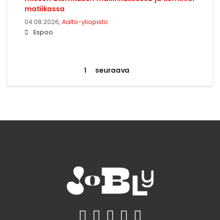
ma­tii­kas­sa
04.08.2026,
Aalto-yliopisto
Espoo
1
seuraava