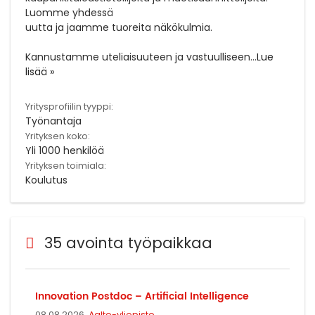
Luomme yhdessä
uutta ja jaamme tuoreita näkökulmia.
Kannustamme uteliaisuuteen ja vastuulliseen
...
Lue
lisää »
Yritysprofiilin tyyppi:
Työnantaja
Yrityksen koko:
Yli 1000 henkilöä
Yrityksen toimiala:
Koulutus
35 avointa työpaikkaa
In­no­va­tion Post­doc – Ar­ti­ficial In­tel­li­gence
08.08.2026,
Aalto-yliopisto