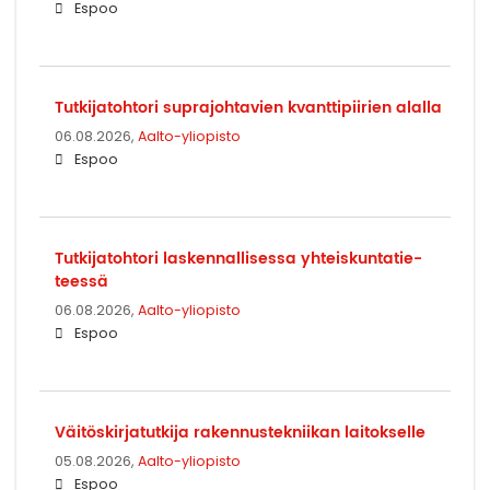
Espoo
Tut­ki­ja­toh­to­ri supra­joh­ta­vien kvant­ti­pii­rien alal­la
06.08.2026,
Aalto-yliopisto
Espoo
Tut­ki­ja­toh­to­ri las­ken­nal­li­ses­sa yh­teis­kun­ta­tie­
tees­sä
06.08.2026,
Aalto-yliopisto
Espoo
Väi­tös­kir­ja­tut­ki­ja ra­ken­nus­tek­nii­kan lai­tok­sel­le
05.08.2026,
Aalto-yliopisto
Espoo