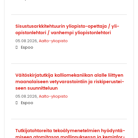
Si­sus­tusark­ki­teh­tuu­rin yliopisto-​opettaja / yli­
opis­ton­leh­to­ri / van­hem­pi yli­opis­ton­leh­to­ri
05.08.2026,
Aalto-yliopisto
Espoo
Väi­tös­kir­ja­tut­ki­ja kal­lio­me­ka­nii­kan alal­le liit­tyen
maa­na­lai­seen ve­ty­va­ras­toin­tiin ja ris­ki­pe­rus­tei­
seen suun­nit­te­luun
05.08.2026,
Aalto-yliopisto
Espoo
Tut­ki­ja­toh­to­rei­ta te­ko­ä­ly­me­ne­tel­mien hyö­dyn­tä­
mi­seen ato­mi­ta­son mal­lin­nuk­ses­sa ja ke­min­for­