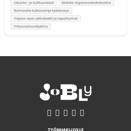
Liikunta- ja kulttuuriedut
Matala organisaatiohierarkia
Normaalia kattavampi työterveys
Vapaa-ajan aktiviteetit ja tapahtumat
Yritysvastuuohjelma
TYÖNHAKIJOILLE