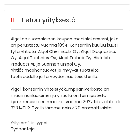
Tietoa yrityksestä
Algol on suomalainen kaupan monialakonserni, joka
on perustettu vuonna 1894. Konserniin kuuluu kuusi
tytäryhtiötä: Algol Chemicals Oy, Algol Diagnostics
Oy, Algol Technics Oy, Algol Trehab Oy, Histolab
Products AB ja Suomen Unipol Oy.
Yhtiöt maahantuovat ja myyvät tuotteita
teollisuudelle ja terveydenhuoltosektorille.
Algol-konsernin yhteistyökumppaniverkosto on
maailmanlaajuinen ja yhtiöllä on toimipisteitä
kymmenessä eri maassa. Vuonna 2022 liikevaihto oli
233 MEUR. Työllistämme noin 470 ammattilaista.
Yritysprofiilin tyyppi:
Työnantaja