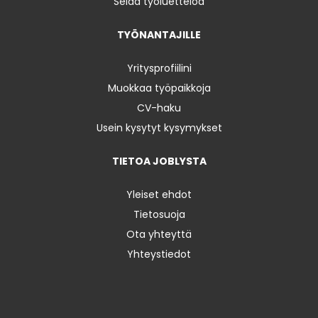
Selaa työluetteloa
TYÖNANTAJILLE
Yritysprofiilini
Muokkaa työpaikkoja
CV-haku
Usein kysytyt kysymykset
TIETOA JOBLYSTA
Yleiset ehdot
Tietosuoja
Ota yhteyttä
Yhteystiedot