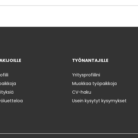
KIJOILLE
TYÖNANTAJILLE
iili
Yritysprofiilini
paikkoja
Muokkaa työpaikkoja
ityksiä
CV-haku
yöluetteloa
Usein kysytyt kysymykset