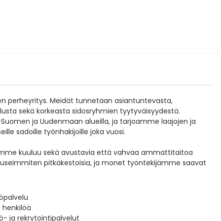
perheyritys. Meidät tunnetaan asiantuntevasta,
lusta sekä korkeasta sidosryhmien tyytyväisyydestä.
Suomen ja Uudenmaan alueilla, ja tarjoamme laajojen ja
le sadoille työnhakijoille joka vuosi.
taamme kuuluu sekä avustavia että vahvaa ammattitaitoa
t useimmiten pitkäkestoisia, ja monet työntekijämme saavat
töpalvelu
 henkilöä
ö- ja rekrytointipalvelut