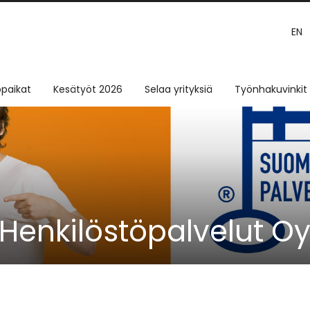
EN
paikat
Kesätyöt 2026
Selaa yrityksiä
Työnhakuvinkit
 Henkilöstöpalvelut O