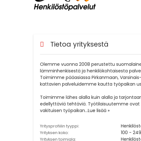
Tietoa yrityksestä
Olemme vuonna 2008 perustettu suomalainen 
lämminhenkisestä ja henkilökohtaisesta palve
Toimimme pääasiassa Pirkanmaan, Varsinais-
kattavien palveluidemme kautta työpaikan useil
Toimimme lähes alalla kuin alalla ja tarjon
edellyttäviä tehtäviä. Työtilaisuutemme ova
vakituisen työpaikan
...
Lue lisää »
Henkilös
Yritysprofiilin tyyppi:
100 - 249
Yrityksen koko:
Henkilöst
Yrityksen toimiala: