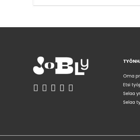
TYÖNHA
Oma prof
Etsi työ
Selaa yr
Selaa t