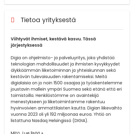
Tietoa yrityksestä
Viihtyvät ihmiset, kestävä kasvu. Tässä
järjestyksessä
Digia on ohjelmisto- ja palveluyritys, joka yhdistää
teknologian mahdollisuudet ja ihmisten kyvykkyydet
älykkäämmän liiketoiminnan ja yhteiskunnan sekä
kestävän tulevaisuuden rakentamiseksi. Meitä
digialaisia on jo noin 1500 osaajaa ja työskentelemme
joustavin mallein ympäri Suomea sekä etänä että eri
toimistoilla. Henkilöstömme on avaintekijä
menestykseen ja liiketoimintamme rakentuu
hyvinvoivien ammattilaisten kautta. Digian liikevaihto
vuonna 2023 oli yli 192 miljoonaa euroa. Yhtiö on
listattuna Nasdaq Helsingissä (DIGIA).
Mitä
...
Lue lisää »