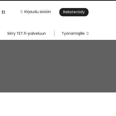
FI
Kirjaudu sisään
Rekisteröidy
Siirry TET.fi-palveluun
Työnantajille