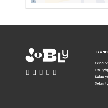
TYÖNHA
Oma prof
Etsi työ
Selaa yr
Selaa t