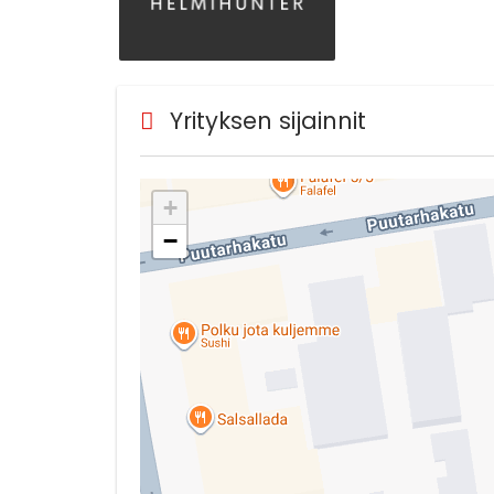
Yrityksen sijainnit
+
−