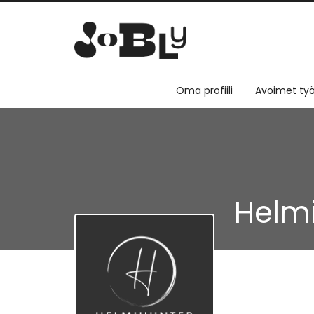
Oma profiili
Avoimet työ
Helm