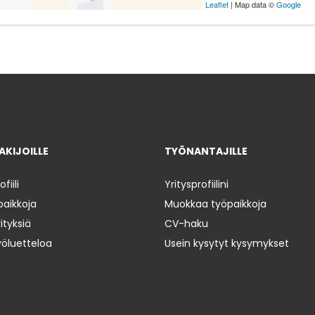
Leaflet
| Map data ©
Google
KIJOILLE
TYÖNANTAJILLE
iili
Yritysprofiilini
paikkoja
Muokkaa työpaikkoja
ityksiä
CV-haku
yöluetteloa
Usein kysytyt kysymykset