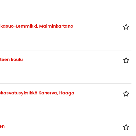
onkasuo-Lemmikki, Malminkartano
teen koulu
iskasvatusyksikkö Kanerva, Haaga
en