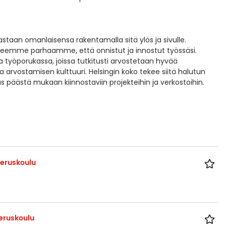
astaan omanlaisensa rakentamalla sitä ylös ja sivulle.
 teemme parhaamme, että onnistut ja innostut työssäsi.
työporukassa, joissa tutkitusti arvostetaan hyvää
arvostamisen kulttuuri. Helsingin koko tekee siitä halutun
 päästä mukaan kiinnostaviin projekteihin ja verkostoihin.
peruskoulu
eruskoulu