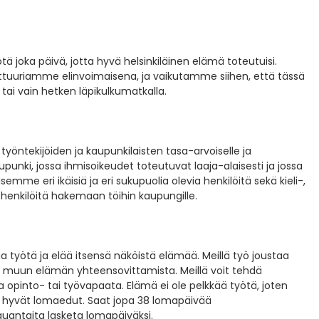
 joka päivä, jotta hyvä helsinkiläinen elämä toteutuisi.
tuuriamme elinvoimaisena, ja vaikutamme siihen, että tässä
tai vain hetken läpikulkumatkalla.
ntekijöiden ja kaupunkilaisten tasa-arvoiselle ja
punki, jossa ihmisoikeudet toteutuvat laaja-alaisesti ja jossa
semme eri ikäisiä ja eri sukupuolia olevia henkilöitä sekä kieli-,
 henkilöitä hakemaan töihin kaupungille.
aa työtä ja elää itsensä näköistä elämää. Meillä työ joustaa
a muun elämän yhteensovittamista. Meillä voit tehdä
a opinto- tai työvapaata. Elämä ei ole pelkkää työtä, joten
si hyvät lomaedut. Saat jopa 38 lomapäivää
lauantaita lasketa lomapäiväksi.