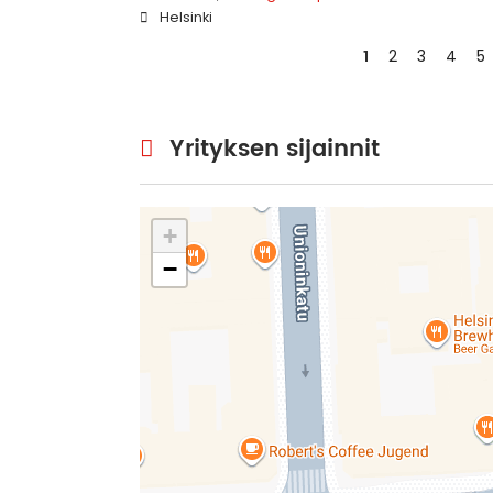
Helsinki
1
2
3
4
5
Yrityksen sijainnit
+
−