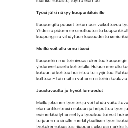
itsensä näköistä, täyttä elämää.
Työsi jälki näkyy kaupunkilaisille
Kaupungilla pääset tekemään vaikuttavaa työtä
Yhdessä pidämme ainutlaatuista kaupunkikult
kaupungissa viihdytään lapsuudesta senioriksi 
Meillä voit olla oma itsesi
Kaupunkimme toimivuus rakentuu kaupungin työ
yhdenvertaiselle kohtelulle. Haluamme olla kau
kukaan ei kohtaa häirintää tai syrjintää. Rohkai
kulttuuri- tai muihin vähemmistöihin kuuluvia
Joustavuutta ja hyvät lomaedut
Meillä jokainen työntekijä voi tehdä vaikuttav
elämäntilanteesi mukaan ja helpottaa työn j
esimerkiksi lyhennettyä työaikaa tai voit hake
tarjoamme sinulle merkityksellisen työn lisäk
työkokemuksestasi riippuen, eikä esimerkiksi 