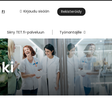
FI
Kirjaudu sisään
Rekisteröidy
Siirry TET.fi-palveluun
Työnantajille
ki