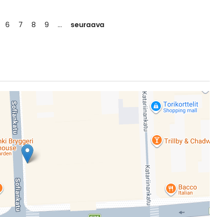
seuraava
6
7
8
9
…