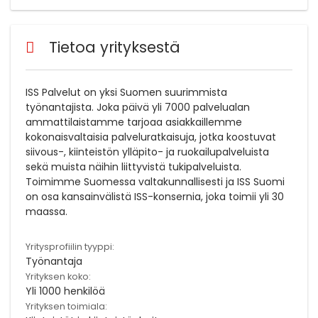
Tietoa yrityksestä
ISS Palvelut on yksi Suomen suurimmista
työnantajista. Joka päivä yli 7000 palvelualan
ammattilaistamme tarjoaa asiakkaillemme
kokonaisvaltaisia palveluratkaisuja, jotka koostuvat
siivous-, kiinteistön ylläpito- ja ruokailupalveluista
sekä muista näihin liittyvistä tukipalveluista.
Toimimme Suomessa valtakunnallisesti ja ISS Suomi
on osa kansainvälistä ISS-konsernia, joka toimii yli 30
maassa.
Yritysprofiilin tyyppi:
Työnantaja
Yrityksen koko:
Yli 1000 henkilöä
Yrityksen toimiala: