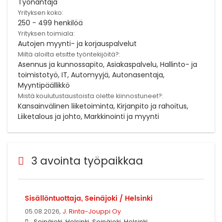
Työnantaja
Yrityksen koko:
250 - 499 henkilöä
Yrityksen toimiala:
Autojen myynti- ja korjauspalvelut
Miltä aloilta etsitte työntekijöitä?:
Asennus ja kunnossapito, Asiakaspalvelu, Hallinto- ja
toimistotyö, IT, Automyyjä, Autonasentaja,
Myyntipäällikkö
Mistä koulutustaustoista olette kiinnostuneet?:
Kansainvälinen liiketoiminta, Kirjanpito ja rahoitus,
Liiketalous ja johto, Markkinointi ja myynti
3 avointa työpaikkaa
Sisällöntuottaja, Seinäjoki / Helsinki
05.08.2026,
J. Rinta-Jouppi Oy
Seinäjoki, Helsinki, Seinäjoki, Helsinki