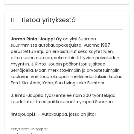
Tietoa yrityksestä
Jarmo Rinta-Jouppi Oy
on yksi Suomen
suurimmista autokauppaketjuista. Vuonna 1987
perustettu ketju on erikoistunut sekä käytettyjen,
että uusien autojen, sekä niihin liittyvien palveluiden
myyntiin. J. Rinta-Joupin pääkonttori sijaitsee
Seinäjoella. Maan merkittävimpiin ja arvostetuimpiin
kuuluvan vaihtoautokaupan merkkiedustuksiin kuuluu
Ford, Kia, Adria, Kabe, Sun Living sekä Bürstner.
J. Rinta-Joupilla työskentelee noin 300 työntekijää
kuudellatoista eri paikkakunnalla ympäri Suomen.
rintajouppi.fi
– Autokauppa, jossa on jiitä!
Yritysprofiilin tyyppi: