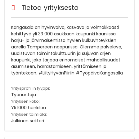
Tietoa yrityksestä
Kangasala on hyvinvoiva, kasvava ja voimakkaasti
kehittyvä yli 33 000 asukkaan kaupunki kauniissa
harju- ja järvimaisemissa hyvien kulkuyhteyksien
äärellä Tampereen naapurissa. Olemme palveleva,
uudistuvan toimintakulttuurin ja sujuvan arjen
kaupunki, joka tarjoaa erinomaiset mahdollisuudet
asumiseen, harrastamiseen, yrittämiseen ja
työntekoon. #LiityHyvänPiiriin #TyöpäiväKangasalla
Yritysprofiilin tyyppi:
Työnantaja
Yrityksen koko:
Yli 1000 henkilöä
Yrityksen toimiala:
Julkinen sektori