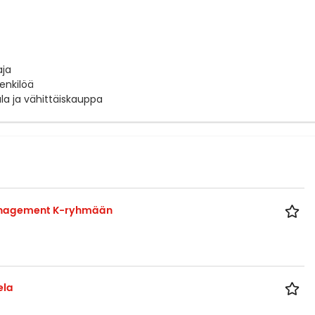
aja
henkilöä
la ja vähittäiskauppa
Management K-ryhmään
ela