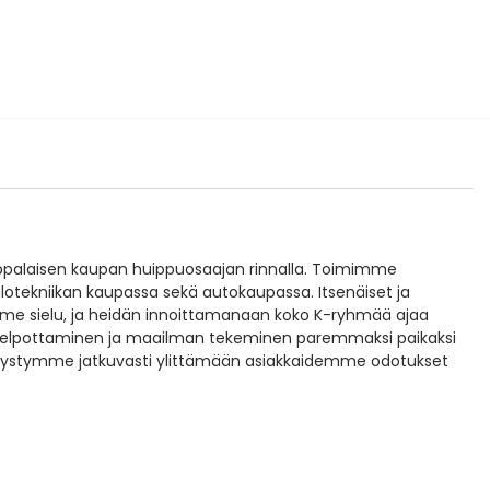
ppalaisen kaupan huippuosaajan rinnalla. Toimimme
lotekniikan kaupassa sekä autokaupassa. Itsenäiset ja
ömme sielu, ja heidän innoittamanaan koko K-ryhmää ajaa
 helpottaminen ja maailman tekeminen paremmaksi paikaksi
n pystymme jatkuvasti ylittämään asiakkaidemme odotukset