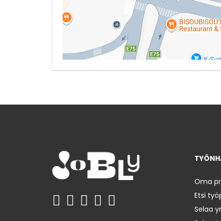
TYÖNHA
Oma prof
Etsi työ
Selaa yr