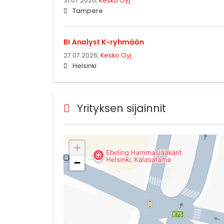
31.07.2026,
Kesko Oyj
Tampere
BI Analyst K-ryhmään
27.07.2026,
Kesko Oyj
Helsinki
Yrityksen sijainnit
+
−