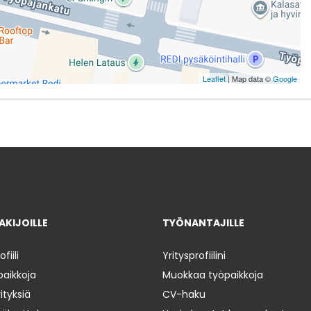
Leaflet
| Map data ©
Google
KIJOILLE
TYÖNANTAJILLE
iili
Yritysprofiilini
paikkoja
Muokkaa työpaikkoja
ityksiä
CV-haku