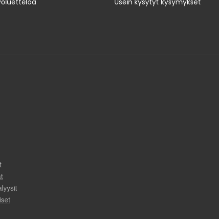
yöluetteloa
Usein kysytyt kysymykset