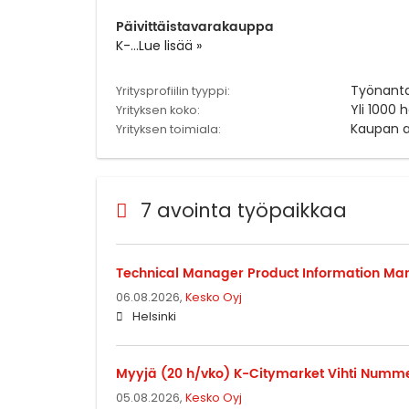
Päivittäistavarakauppa
K-
...
Lue lisää »
Työnant
Yritysprofiilin tyyppi:
Yli 1000 
Yrityksen koko:
Kaupan a
Yrityksen toimiala:
7 avointa työpaikkaa
Technical Manager Product Information 
06.08.2026,
Kesko Oyj
Helsinki
Myyjä (20 h/vko) K-Citymarket Vihti Numm
05.08.2026,
Kesko Oyj