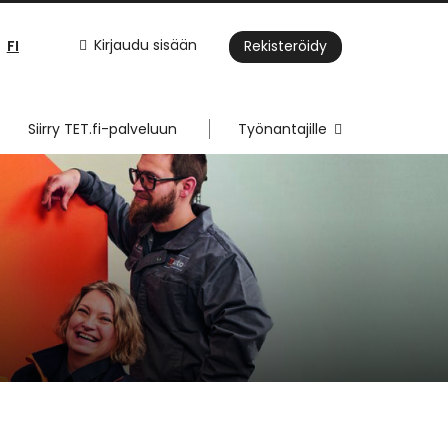
FI
Kirjaudu sisään
Rekisteröidy
Siirry TET.fi-palveluun
Työnantajille