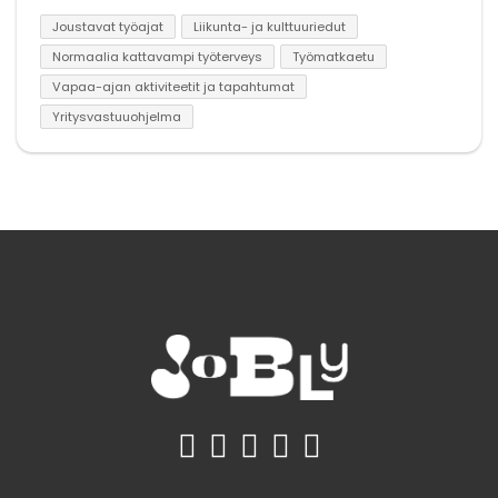
Joustavat työajat
Liikunta- ja kulttuuriedut
Normaalia kattavampi työterveys
Työmatkaetu
Vapaa-ajan aktiviteetit ja tapahtumat
Yritysvastuuohjelma