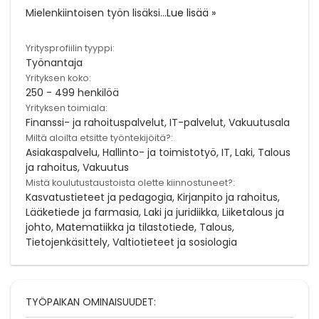
Mielenkiintoisen työn lisäksi
...
Lue lisää »
Yritysprofiilin tyyppi:
Työnantaja
Yrityksen koko:
250 - 499 henkilöä
Yrityksen toimiala:
Finanssi- ja rahoituspalvelut, IT-palvelut, Vakuutusala
Miltä aloilta etsitte työntekijöitä?:
Asiakaspalvelu, Hallinto- ja toimistotyö, IT, Laki, Talous
ja rahoitus, Vakuutus
Mistä koulutustaustoista olette kiinnostuneet?:
Kasvatustieteet ja pedagogia, Kirjanpito ja rahoitus,
Lääketiede ja farmasia, Laki ja juridiikka, Liiketalous ja
johto, Matematiikka ja tilastotiede, Talous,
Tietojenkäsittely, Valtiotieteet ja sosiologia
TYÖPAIKAN OMINAISUUDET: