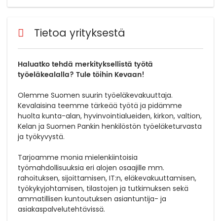
Tietoa yrityksestä
Haluatko tehdä merkityksellistä työtä
työeläkealalla? Tule töihin Kevaan!
Olemme Suomen suurin työeläkevakuuttaja.
Kevalaisina teemme tärkeää työtä ja pidämme
huolta kunta-alan, hyvinvointialueiden, kirkon, valtion,
Kelan ja Suomen Pankin henkilöstön työeläketurvasta
ja työkyvystä.
Tarjoamme monia mielenkiintoisia
työmahdollisuuksia eri alojen osaajille mm.
rahoituksen, sijoittamisen, IT:n, eläkevakuuttamisen,
työkykyjohtamisen, tilastojen ja tutkimuksen sekä
ammatillisen kuntoutuksen asiantuntija- ja
asiakaspalvelutehtävissä.