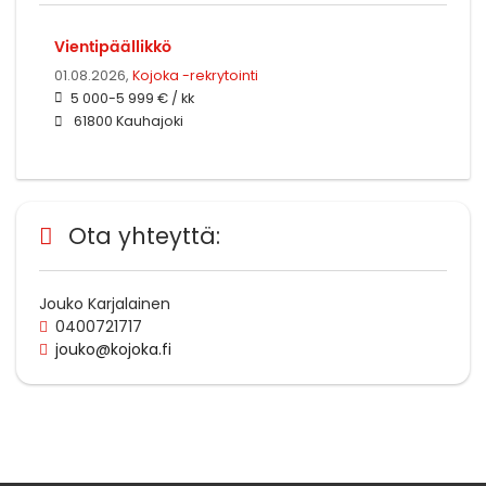
Vientipäällikkö
01.08.2026,
Kojoka -rekrytointi
5 000-5 999 € / kk
61800 Kauhajoki
Ota yhteyttä:
Jouko Karjalainen
0400721717
jouko@kojoka.fi