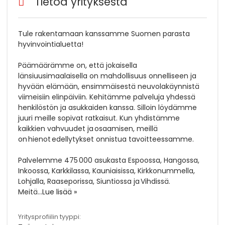
Tietoa yrityksestä
Tule rakentamaan kanssamme Suomen parasta
hyvinvointialuetta!
Päämäärämme on, että jokaisella
länsiuusimaalaisella on mahdollisuus onnelliseen ja
hyvään elämään, ensimmäisestä neuvolakäynnistä
viimeisiin elinpäiviin. Kehitämme palveluja yhdessä
henkilöstön ja asukkaiden kanssa. Silloin löydämme
juuri meille sopivat ratkaisut. Kun yhdistämme
kaikkien vahvuudet ja osaamisen, meillä
on hienot edellytykset onnistua tavoitteessamme.
Palvelemme 475 000 asukasta Espoossa, Hangossa,
Inkoossa, Karkkilassa, Kauniaisissa, Kirkkonummella,
Lohjalla, Raaseporissa, Siuntiossa ja Vihdissä.
Meitä
...
Lue lisää »
Yritysprofiilin tyyppi: