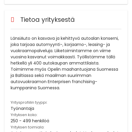
Tietoa yrityksestä
LänsiAuto on kasvava ja kehittyvä autoalan konserni,
joka tarjoaa automyynti-, korjaamo-, leasing- ja
vuokraamopalveluja. Liiketoimintamme on viime
vuosina kasvanut voimakkaasti. Työllistämme tällä
hetkellä yli 400 autokaupan ammattilaista.
Toimimme myös Opelin maahantuojana Suomessa
ja Baltiassa sekä maailman suurimman
autovuokraamon Enterprisen franchising-
kumppanina Suomessa.
Yritysprofiilin tyyppi:
Työnantaja
Yrityksen koko:
250 - 499 henkilöä
Yrityksen toimiala: