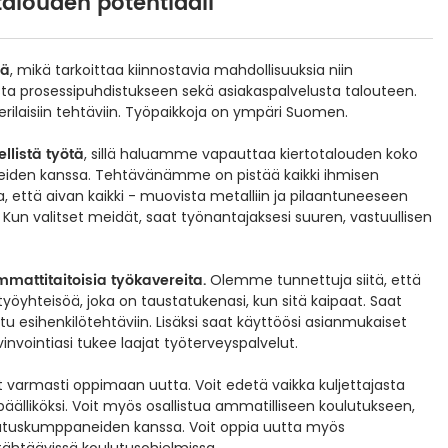
alouden potentiaali
iä
, mikä tarkoittaa kiinnostavia mahdollisuuksia niin
llosta prosessipuhdistukseen sekä asiakaspalvelusta talouteen.
ilaisiin tehtäviin. Työpaikkoja on ympäri Suomen.
llistä työtä
, sillä haluamme vapauttaa kiertotalouden koko
eiden kanssa. Tehtävänämme on pistää kaikki ihmisen
 että aivan kaikki - muovista metalliin ja pilaantuneeseen
un valitset meidät, saat työnantajaksesi suuren, vastuullisen
mmattitaitoisia työkavereita.
Olemme tunnettuja siitä, että
a työyhteisöä, joka on taustatukenasi, kun sitä kaipaat. Saat
 esihenkilötehtäviin. Lisäksi saat käyttöösi asianmukaiset
invointiasi tukee laajat työterveyspalvelut.
et varmasti oppimaan uutta. Voit edetä vaikka kuljettajasta
päälliköksi. Voit myös osallistua ammatilliseen koulutukseen,
lutuskumppaneiden kanssa. Voit oppia uutta myös
 tähtäävissä koulutusohjelmissa.