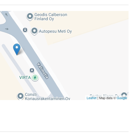
Leaflet
| Map data ©
Google