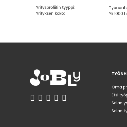
Yritysprofiilin tyyppi:
Työnant
Yrityksen koko:
Yli 1000 
TYÖNHA
Oma prof
Etsi työ
Selaa yr
Selaa t