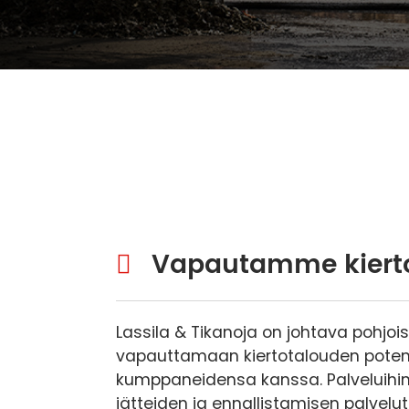
Vapautamme kierto
Lassila & Tikanoja on johtava pohjoi
vapauttamaan kiertotalouden potent
kumppaneidensa kanssa. Palveluihimm
jätteiden ja ennallistamisen palvelut 