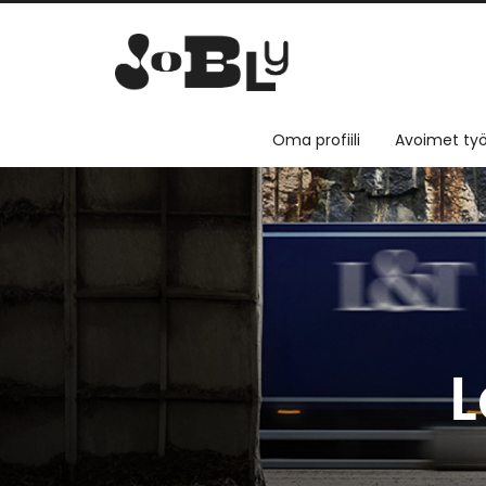
Oma profiili
Avoimet työ
L