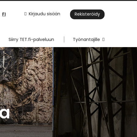
FI
Kirjaudu sisään
Rekisteröidy
Siirry TET.fi-palveluun
Työnantajille
ja