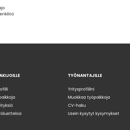
aja
henkilöä
KIJOILLE
TYÖNANTAJILLE
iili
Yritysprofiilini
paikkoja
Muokkaa työpaikkoja
ityksiä
CV-haku
yöluetteloa
Usein kysytyt kysymykset