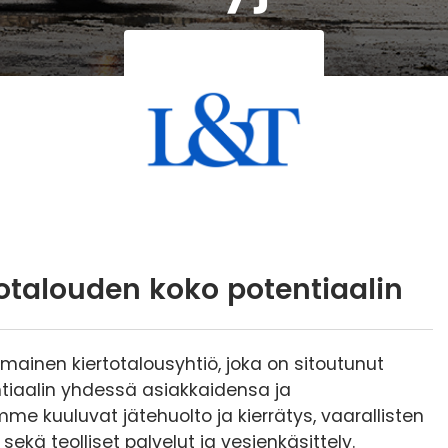
talouden koko potentiaalin
smainen kiertotalousyhtiö, joka on sitoutunut
iaalin yhdessä asiakkaidensa ja
e kuuluvat jätehuolto ja kierrätys, vaarallisten
sekä teolliset palvelut ja vesienkäsittely.