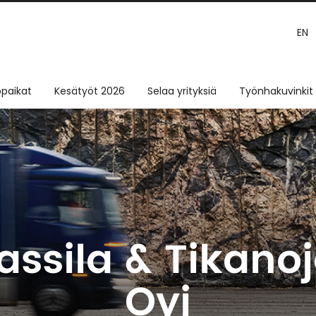
EN
paikat
Kesätyöt 2026
Selaa yrityksiä
Työnhakuvinkit
assila & Tikano
Oyj