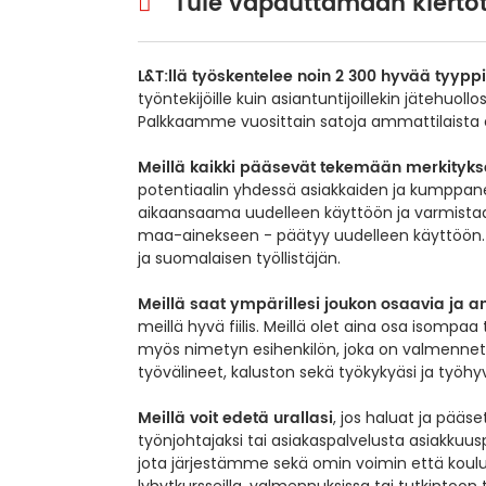
Tule vapauttamaan kiertot
L&T:llä työskentelee noin 2 300 hyvää tyypp
työntekijöille kuin asiantuntijoillekin jätehuo
Palkkaamme vuosittain satoja ammattilaista er
Meillä kaikki pääsevät tekemään merkitykse
potentiaalin yhdessä asiakkaiden ja kumppan
aikaansaama uudelleen käyttöön ja varmistaa,
maa-ainekseen - päätyy uudelleen käyttöön. K
ja suomalaisen työllistäjän.
Meillä saat ympärillesi joukon osaavia ja a
meillä hyvä fiilis. Meillä olet aina osa isompa
myös nimetyn esihenkilön, joka on valmennettu
työvälineet, kaluston sekä työkykyäsi ja työhyv
Meillä voit edetä urallasi
, jos haluat ja pääs
työnjohtajaksi tai asiakaspalvelusta asiakkuus
jota järjestämme sekä omin voimin että kou
lyhytkursseilla, valmennuksissa tai tutkintoon