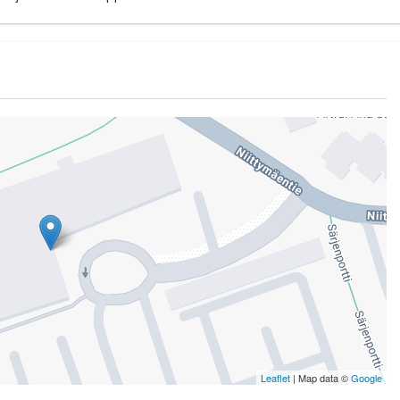
Leaflet
| Map data ©
Google