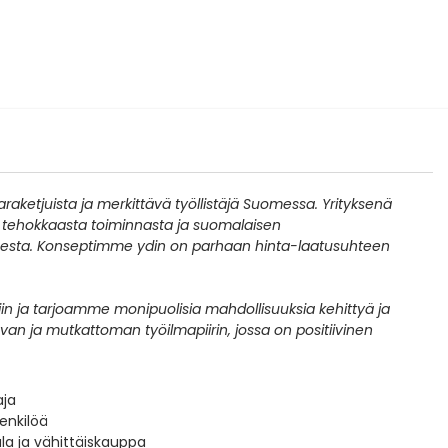
araketjuista ja merkittävä työllistäjä Suomessa. Yrityksenä
 tehokkaasta toiminnasta ja suomalaisen
sesta. Konseptimme ydin on parhaan hinta-laatusuhteen
 ja tarjoamme monipuolisia mahdollisuuksia kehittyä ja
an ja mutkattoman työilmapiirin, jossa on positiivinen
aja
henkilöä
la ja vähittäiskauppa