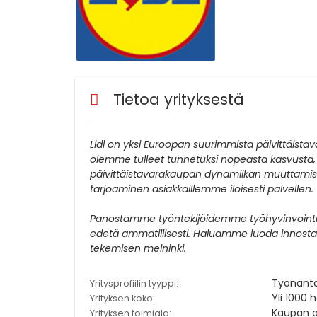
Tietoa yrityksestä
Lidl on yksi Euroopan suurimmista päivittäistav
olemme tulleet tunnetuksi nopeasta kasvusta,
päivittäistavarakaupan dynamiikan muuttami
tarjoaminen asiakkaillemme iloisesti palvellen.
Panostamme työntekijöidemme työhyvinvointiin
edetä ammatillisesti. Haluamme luoda innostav
tekemisen meininki.
Työnant
Yritysprofiilin tyyppi:
Yli 1000 
Yrityksen koko:
Kaupan a
Yrityksen toimiala: