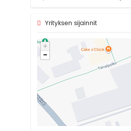
Yrityksen sijainnit
+
−