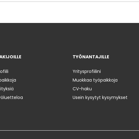
KIJOILLE
TYÖNANTAJILLE
iili
Yritysprofiilini
paikkoja
Muokkaa työpaikkoja
ityksiä
CV-haku
yöluetteloa
Usein kysytyt kysymykset