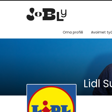
Oma profiili
Avoimet työ
Lidl 