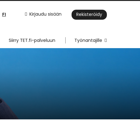
FI
Kirjaudu sisään
Rekisteröidy
Siirry TET.fi-palveluun
Työnantajille