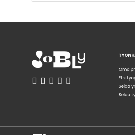
TYÖNHA
Oma prof
Etsi työ
Selaa yr
Selaa t